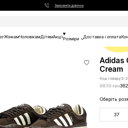
Замовити дзвінок
ог
Жінкам
Чоловікам
Дітям
Акції
Доставка і оплата
Ко
Розміри
Adidas
Cream
Код товару:
S-2
6870 грн
362
Оберіть роз
37