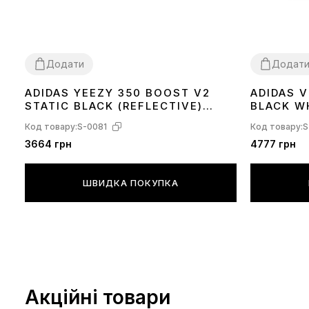
Додати
Додат
ADIDAS YEEZY 350 BOOST V2
ADIDAS 
36
37
38
39
40
41
42
43
44
45
36
37
38
39
STATIC BLACK (REFLECTIVE)
BLACK W
FU9007
Код товару:
S-0081
Код товару:
S
3664 грн
4777 грн
ШВИДКА ПОКУПКА
Акційні товари