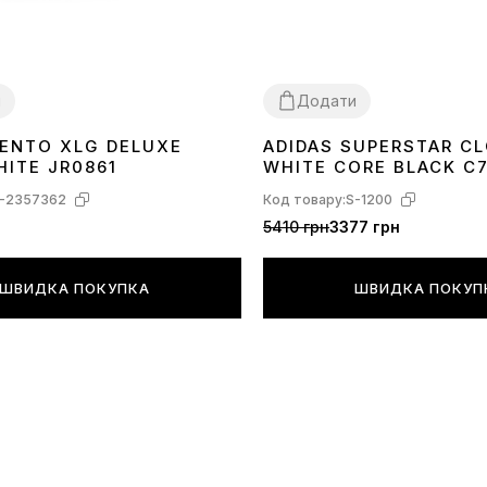
и
Додати
VENTO XLG DELUXE
ADIDAS SUPERSTAR C
40
41
42
43
44
36
37
38
40
41
42
43
44
45
HITE JR0861
WHITE CORE BLACK C
-2357362
Код товару:
S-1200
5410 грн
3377 грн
ШВИДКА ПОКУПКА
ШВИДКА ПОКУП