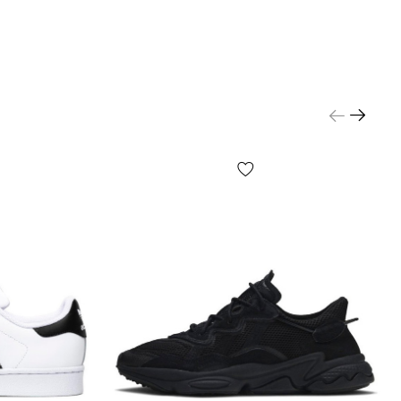
д налаштувань та якості роботи Вашого гаджету
у, що зазначено на фото, може дещо відрізнятися
о!
чні деталі товару та його комлпектації (у тому
е виключно — розташування етикеток, бірок, їх
р або зміст, дрібні принти, колір коробки чи
о паперу тощо) можуть відрізнятися від зазнчених
кільки виробник може змінювати БЕЗ
Я, у тому числі, але не виключно — дизайн,
ю, виробничний цикл та інше, залежно від багатьох
тому числі, але не виключно — від партії, року
аїни виробника тощо!