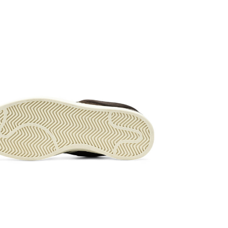
підмітці заб
ходьби;
Сезонність
в залежност
Виробник
: 
Усі товари 
«НОВА ПОШТ
передбачено
огляду та п
доставки то
переказу сп
Доставка то
замовлення.
щось не пі
відмовитися