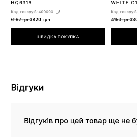
HQ6316
WHITE G
Код товару:
S-400090
Код товару:
S
6162 грн
3820 грн
4150 грн
330
ШВИДКА ПОКУПКА
Відгуки
Відгуків про цей товар ще не б