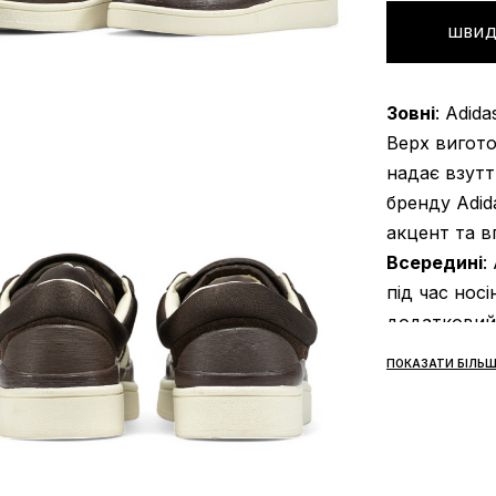
ШВИД
Зовні
: Adid
Верх виготов
надає взутт
бренду Adid
акцент та вп
Всередині
:
під час носі
додатковий
високої як
ПОКАЗАТИ БІЛЬШ
запобігають
Підошва
: A
гумовою під
поверхнею 