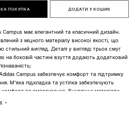
КА ПОКУПКА
ДОДАТИ У КОШИК
as Campus має елегантний та класичний дизайн.
лений з міцного матеріалу високої якості, що
ю стильний вигляд. Деталі у вигляді трьох смуг
as на боковій частині взуття додають додатковий
ізнаваність;
 Adidas Campus забезпечує комфорт та підтримку
ння. М'яка підкладка та устілка забезпечують
 комфорт та амортизацію. Внутрішні матеріали
ості забезпечують хорошу вентиляцію та
Е
 появі неприємного запаху;
didas Campus оснащено міцною та гнучкою
ошвою. Підошва має відмінну зчепленість з
та забезпечує хорошу амортизацію. Протектор на