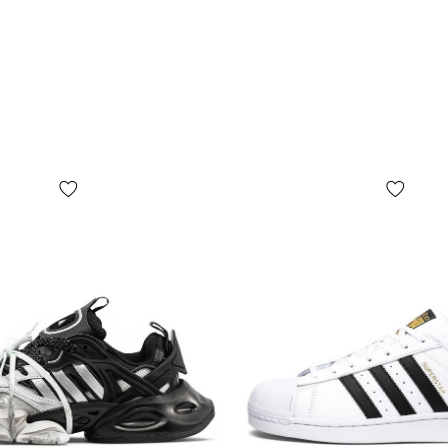
*Залежно ві
колір товар
від реальног
*Певні незна
числі, але н
форма, розмі
пакувальног
на фото, ос
ПОПЕРЕДЖЕНН
комплектаці
факторів, у 
випуску, кр