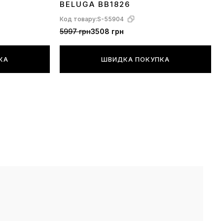
BELUGA BB1826
Код товару:
S-55904
5997 грн
3508 грн
КА
ШВИДКА ПОКУПКА