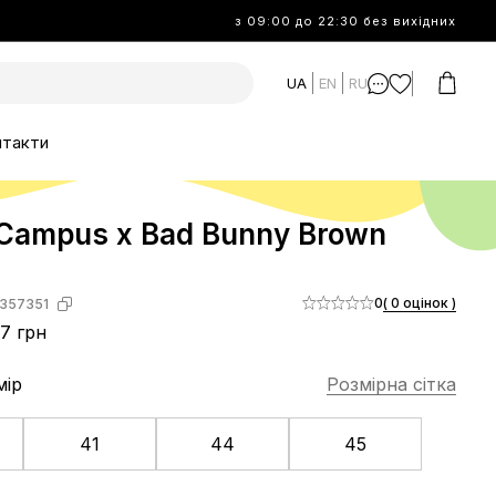
з 09:00 до 22:30 без вихідних
UA
EN
RU
нтакти
 Campus x Bad Bunny Brown
0
( 0 оцінок )
357351
7 грн
мір
Розмірна сітка
41
44
45