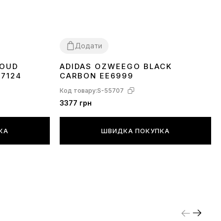
Додати
LOUD
ADIDAS OZWEEGO BLACK
36
37
38
39
40
43
44
45
77124
CARBON EE6999
Код товару:
S-55707
3377 грн
КА
ШВИДКА ПОКУПКА