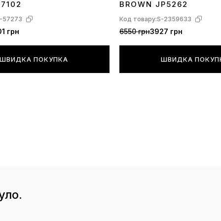
17102
BROWN JP5262
-57273
Код товару:
S-2359633
1 грн
6550 грн
3927 грн
ШВИДКА ПОКУПКА
ШВИДКА ПОКУП
уло.