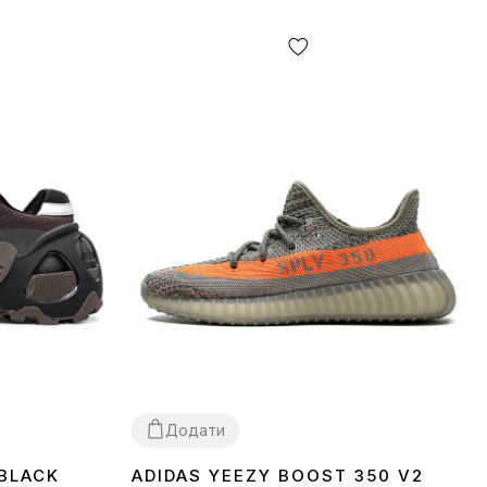
Додати
 BLACK
ADIDAS YEEZY BOOST 350 V2
37
38
39
40
41
42