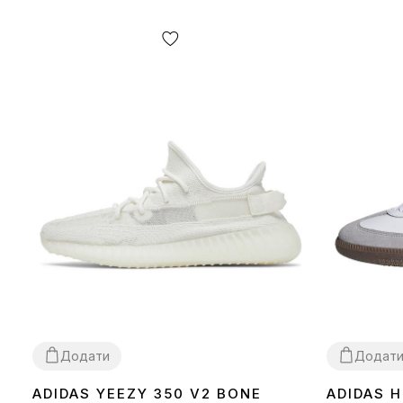
Додати
Додат
ADIDAS YEEZY 350 V2 BONE
ADIDAS 
36
37
38
39
40
41
42
43
44
45
46
36
37
38
39