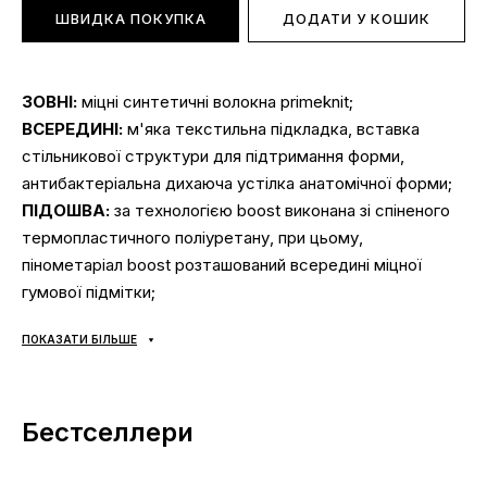
ШВИДКА ПОКУПКА
ДОДАТИ У КОШИК
ЗОВНІ:
міцні синтетичні волокна primeknit;
ВСЕРЕДИНІ:
м'яка текстильна підкладка, вставка
стільникової структури для підтримання форми,
антибактеріальна дихаюча устілка анатомічної форми;
ПІДОШВА:
за технологією boost виконана зі спіненого
термопластичного поліуретану, при цьому,
пінометаріал boost розташований всередині міцної
гумової підмітки;
СЕЗОННІСТЬ:
весна/літо/осінь;
ПОКАЗАТИ БІЛЬШЕ
ВИРОБНИК:
Китай (багато користувачів помилково
вважають, що товар виробляється в інших країнах. Це
не так).
Бестселлери
ЗОВНІШНІЙ ВИГЛЯД:
кросівки Yeezy boost 350 — не