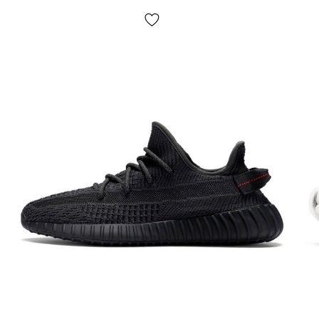
залежно від кольору виконані з одного матеріалу — це
текстиль primeknit. Легкий, дихаючий, плетений
текстиль. Технологія передбачає безшовне плетіння
каркасу взуття як однієї цілої частини з декількох
ниток які можуть бути різних кольорів. В результаті
утворюється м'яка, легка, вентильована і, при цьому,
міцна конструкція «верху» — яка взувається на ногу
комфортно і щільно «ніби шкарпетка». Таким чином,
ноги не пітніють, а посадка вкрай комфортна.
Головні переваги технології праймніт:
Ідеальна посадка, взуття відчувається на ногах
буквально як шкарпетка або друга шкіра, не натирає і
не перетискає ногу забезпечуючи гарний кровообіг, в