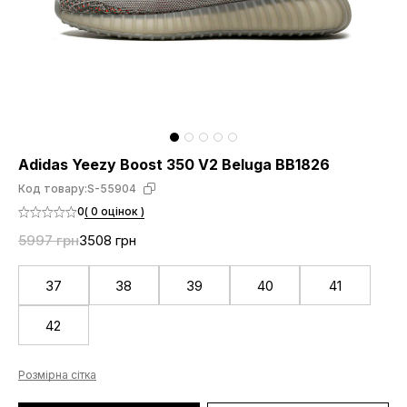
Adidas Yeezy Boost 350 V2 Beluga BB1826
Код товару:
S-55904
0
( 0 оцінок )
5997 грн
3508 грн
37
38
39
40
41
42
Розмірна сітка