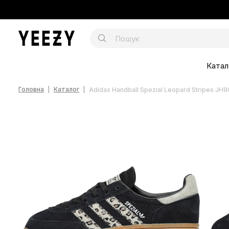
Катал
Головна
Каталог
Adidas Handball Spezial Leopard Stripes JH