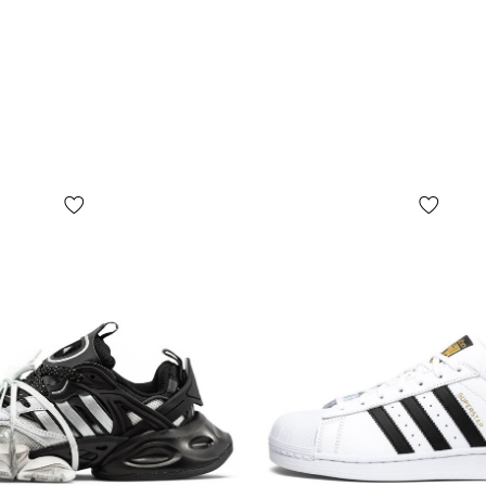
*Залежно ві
колір товар
від реальног
*Певні незна
числі, але н
форма, розмі
пакувальног
на фото, ос
ПОПЕРЕДЖЕНН
комплектаці
факторів, у 
випуску, кр