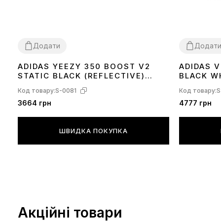
Додати
Додат
ADIDAS YEEZY 350 BOOST V2
ADIDAS 
36
37
38
39
40
41
42
43
44
45
36
37
38
39
STATIC BLACK (REFLECTIVE)
BLACK W
FU9007
Код товару:
S-0081
Код товару:
S
3664 грн
4777 грн
ШВИДКА ПОКУПКА
Акційні товари