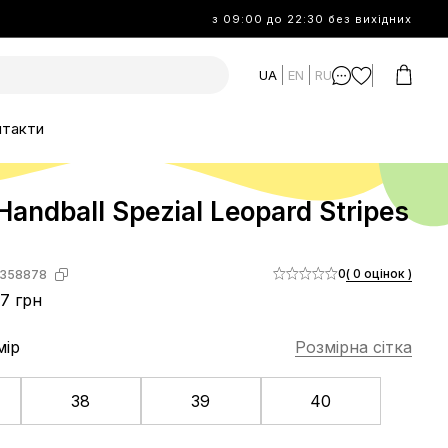
з 09:00 до 22:30 без вихідних
UA
EN
RU
нтакти
Handball Spezial Leopard Stripes
2
0
( 0 оцінок )
358878
7 грн
мір
Розмірна сітка
38
39
40