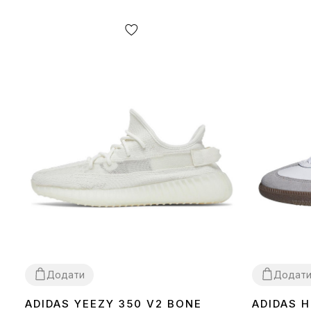
Додати
Додат
ADIDAS YEEZY 350 V2 BONE
ADIDAS 
36
37
38
39
40
41
42
43
44
45
46
36
37
38
39