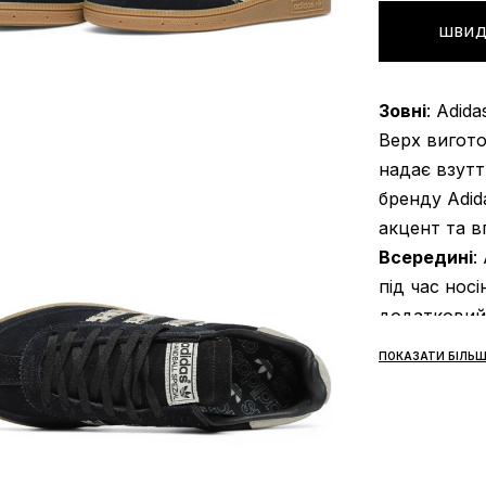
ШВИД
Зовні
: Adid
Верх виготов
надає взутт
бренду Adid
акцент та вп
Всередині
:
під час носі
додатковий
високої як
ПОКАЗАТИ БІЛЬШ
запобігають
Підошва
: A
гумовою під
поверхнею 