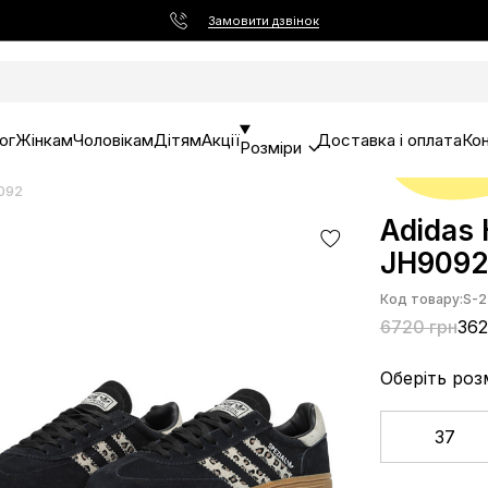
Замовити дзвінок
ог
Жінкам
Чоловікам
Дітям
Акції
Доставка і оплата
Ко
Розміри
9092
Adidas 
JH909
Код товару:
S-2
6720 грн
362
Оберіть роз
37