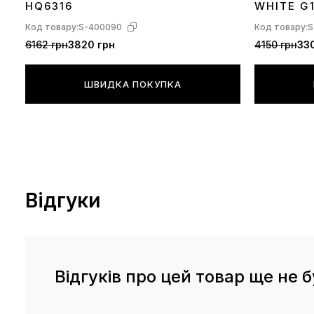
HQ6316
WHITE G
Код товару:
S-400090
Код товару:
S
6162 грн
3820 грн
4150 грн
330
ШВИДКА ПОКУПКА
Відгуки
Відгуків про цей товар ще не б