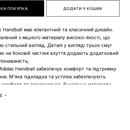
КА ПОКУПКА
ДОДАТИ У КОШИК
as Handball має елегантний та класичний дизайн.
лений з міцного матеріалу високої якості, що
ю стильний вигляд. Деталі у вигляді трьох смуг
as на боковій частині взуття додають додатковий
ізнаваність;
 Adidas Handball забезпечує комфорт та підтримку
ння. М'яка підкладка та устілка забезпечують
 комфорт та амортизацію. Внутрішні матеріали
ості забезпечують хорошу вентиляцію та
Е
 появі неприємного запаху;
didas Handball оснащено міцною та гнучкою
ошвою. Підошва має відмінну зчепленість з
та забезпечує хорошу амортизацію. Протектор на