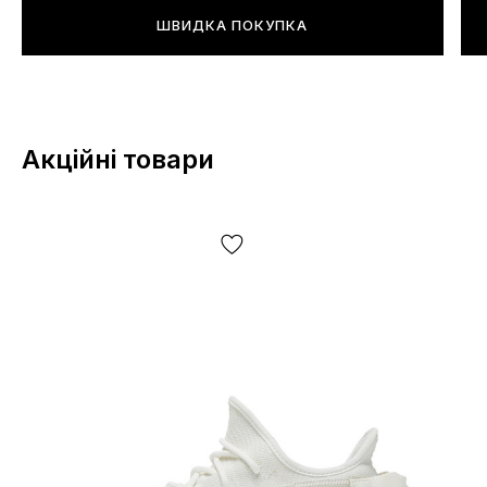
*Певні незначні деталі товару та його комлпектації (у
ШВИДКА ПОКУПКА
тому числі, але не виключно — розташування
етикеток, бірок, їх форма, розмір або зміст, дрібні
принти, колір коробки чи пакувального паперу тощо)
можуть відрізнятися від зазнчених на фото, оскільки
виробник може змінювати БЕЗ ПОПЕРЕДЖЕННЯ, у
Акційні товари
тому числі, але не виключно — дизайн, комплектацію,
виробничний цикл та інше, залежно від багатьох
факторів, у тому числі, але не виключно — від партії,
року випуску, країни виробника тощо!