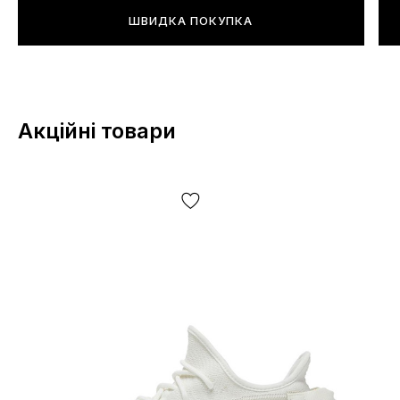
*Певні незначні деталі товару та його комлпектації (у
ШВИДКА ПОКУПКА
тому числі, але не виключно — розташування
етикеток, бірок, їх форма, розмір або зміст, дрібні
принти, колір коробки чи пакувального паперу тощо)
можуть відрізнятися від зазнчених на фото, оскільки
виробник може змінювати БЕЗ ПОПЕРЕДЖЕННЯ, у
Акційні товари
тому числі, але не виключно — дизайн, комплектацію,
виробничний цикл та інше, залежно від багатьох
факторів, у тому числі, але не виключно — від партії,
року випуску, країни виробника тощо!