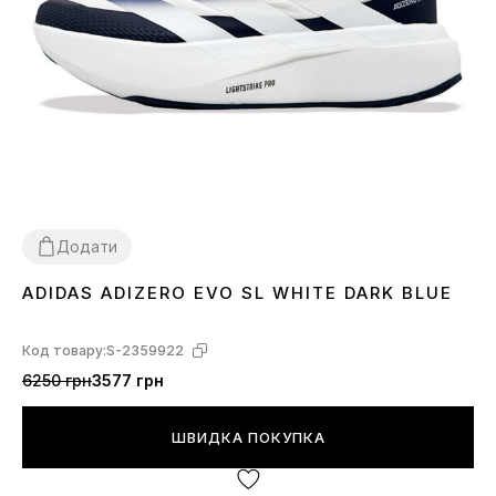
Додати
ADIDAS ADIZERO EVO SL WHITE DARK BLUE
40
41
42
43
44
45
Код товару:
S-2359922
6250 грн
3577 грн
ШВИДКА ПОКУПКА