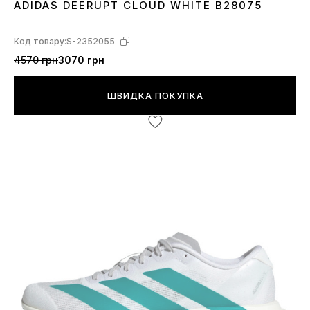
ADIDAS DEERUPT CLOUD WHITE B28075
45
Код товару:
S-2352055
4570 грн
3070 грн
ШВИДКА ПОКУПКА