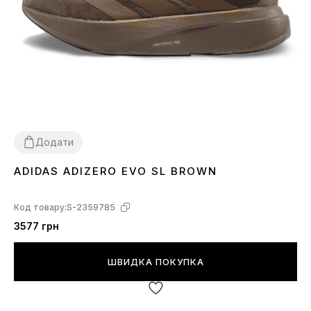
Додати
ADIDAS ADIZERO EVO SL BROWN
40
41
42
Код товару:
S-2359785
3577 грн
ШВИДКА ПОКУПКА