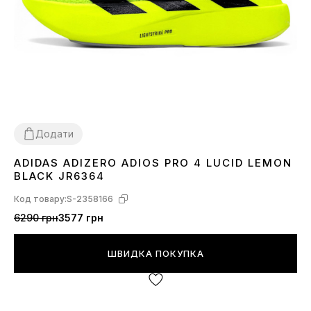
Додати
ADIDAS ADIZERO ADIOS PRO 4 LUCID LEMON
36
37
39
40
41
42
43
44
45
BLACK JR6364
Код товару:
S-2358166
6290 грн
3577 грн
ШВИДКА ПОКУПКА