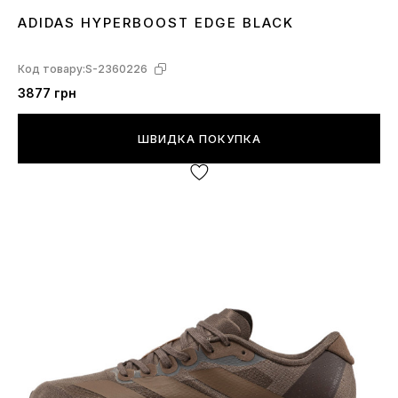
ADIDAS HYPERBOOST EDGE BLACK
41
44
Код товару:
S-2360226
3877 грн
ШВИДКА ПОКУПКА