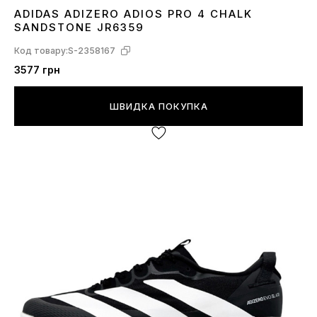
ADIDAS ADIZERO ADIOS PRO 4 CHALK
36
37
38
39
40
41
SANDSTONE JR6359
Код товару:
S-2358167
3577 грн
ШВИДКА ПОКУПКА