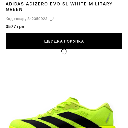
ADIDAS ADIZERO EVO SL WHITE MILITARY
40
41
GREEN
Код товару:
S-2359923
3577 грн
ШВИДКА ПОКУПКА