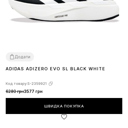
Додати
ADIDAS ADIZERO EVO SL BLACK WHITE
40
41
42
43
44
45
Код товару:
S-2359921
6280 грн
3577 грн
ШВИДКА ПОКУПКА