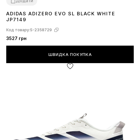
Додати
ADIDAS ADIZERO EVO SL BLACK WHITE
36
37
38
39
40
41
42
43
44
45
JP7149
Код товару:
S-2358729
3527 грн
ШВИДКА ПОКУПКА