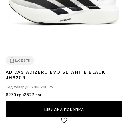
Додати
ADIDAS ADIZERO EVO SL WHITE BLACK
36
38
39
41
42
44
45
JH6206
Код товару:
S-2358730
6270 грн
3527 грн
ШВИДКА ПОКУПКА