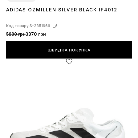
ADIDAS OZMILLEN SILVER BLACK IF4012
41
43
45
Код товару:
S-2351966
5880 грн
3370 грн
ШВИДКА ПОКУПКА