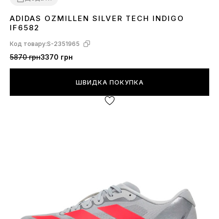
ADIDAS OZMILLEN SILVER TECH INDIGO
37
38
41
43
44
45
IF6582
Код товару:
S-2351965
5870 грн
3370 грн
ШВИДКА ПОКУПКА