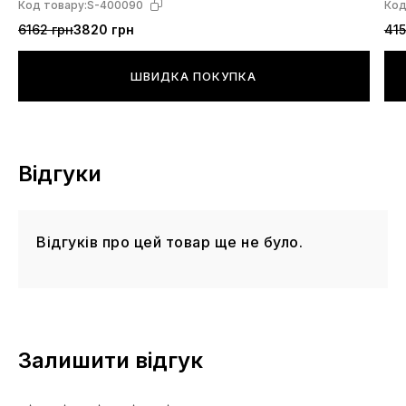
Код товару:
S-400090
Код
6162 грн
3820 грн
415
ШВИДКА ПОКУПКА
Відгуки
Відгуків про цей товар ще не було.
Залишити відгук