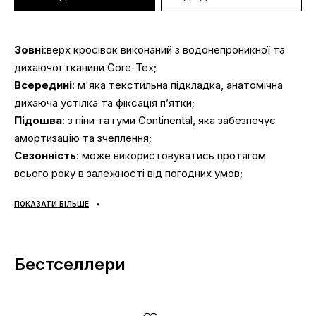
Зовні
:верх кросівок виконаний з водонепроникної та
дихаючої тканини Gore-Tex;
Всередині
: м'яка текстильна підкладка, анатомічна
дихаюча устілка та фіксація пʼятки;
Підошва
: з піни та гуми Continental, яка забезпечує
амортизацію та зчеплення;
Сезонність
: може використовуватись протягом
всього року в залежності від погодних умов;
Виробник
: Adidas.
ПОКАЗАТИ БІЛЬШЕ
Усі товари доставляються виключно за допомогою
компанії «НОВА ПОШТА», жодних інших варіантів
Бестселлери
доставки — не передбачено! Оплата здійснюється при
отриманні, після огляду та примірки товару на відділенні
пошти. Вартість доставки товару та комісія за