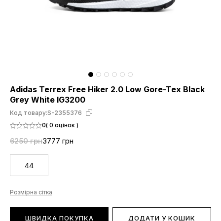
Adidas Terrex Free Hiker 2.0 Low Gore-Tex Black
Grey White IG3200
Код товару:
S-2355376
0
( 0 оцінок )
6250 грн
3777 грн
44
Розмірна сітка
ШВИДКА ПОКУПКА
ДОДАТИ У КОШИК