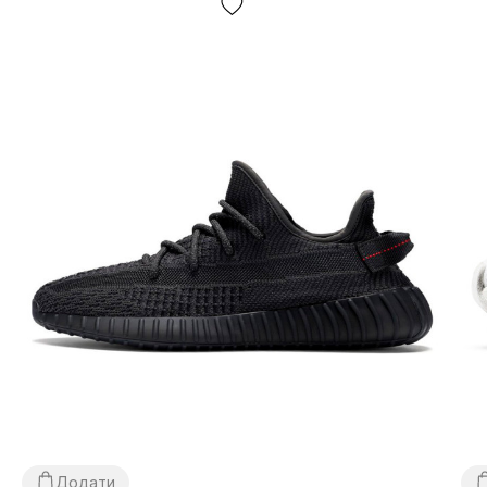
використання грошового переказу сплачується
покупцем окремо від вартості товару! Доставка
товару займає 1-3 доби від моменту підтвердження
замовлення. Товар можна обміняти чи повернути. У разі,
якщо щось не підійшло — покупець може абсолютно
безкоштовно відмовитися від посилки безпосередньо
на відділенні пошти!
*Залежно від налаштувань та якості роботи Вашого
гаджету колір товару, що зазначено на фото, може
дещо відрізнятися від реального!
*Певні незначні деталі товару та його комлпектації (у
тому числі, але не виключно — розташування
етикеток, бірок, їх форма, розмір або зміст, дрібні
Додати