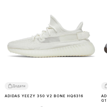
Додати
ADIDAS YEEZY 350 V2 BONE HQ6316
AD
36
37
38
39
40
41
42
43
44
45
46
3
G1