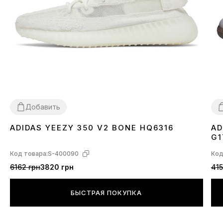
Добавить
ADIDAS YEEZY 350 V2 BONE HQ6316
AD
36
37
38
39
40
41
42
43
44
45
46
3
G1
Код товара:
S-400090
Код
6162 грн
3820 грн
415
БЫСТРАЯ ПОКУПКА