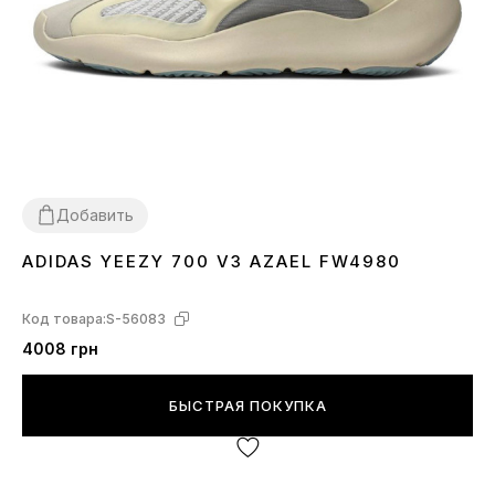
Добавить
ADIDAS YEEZY 700 V3 AZAEL FW4980
36
37
38
39
40
41
42
44
45
Код товара:
S-56083
4008 грн
БЫСТРАЯ ПОКУПКА