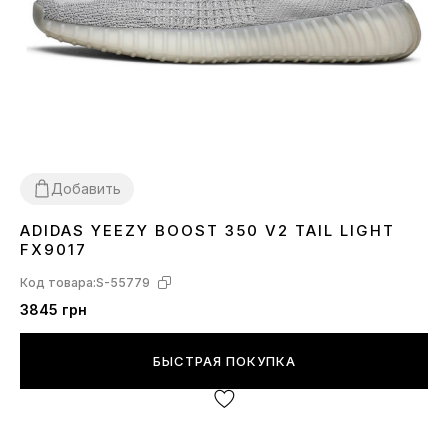
Добавить
ADIDAS YEEZY BOOST 350 V2 TAIL LIGHT
36
37
38
39
40
41
42
43
44
45
FX9017
Код товара:
S-55779
3845 грн
БЫСТРАЯ ПОКУПКА