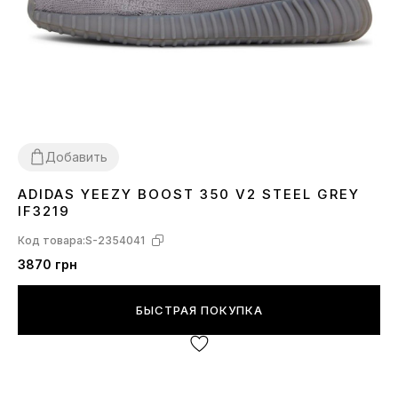
Добавить
ADIDAS YEEZY BOOST 350 V2 STEEL GREY
36
37
39
40
41
42
43
44
45
IF3219
Код товара:
S-2354041
3870 грн
БЫСТРАЯ ПОКУПКА