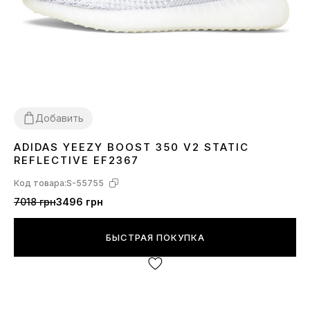
Добавить
ADIDAS YEEZY BOOST 350 V2 STATIC
36
37
38
39
40
41
42
43
45
REFLECTIVE EF2367
Код товара:
S-55755
7018 грн
3496 грн
БЫСТРАЯ ПОКУПКА