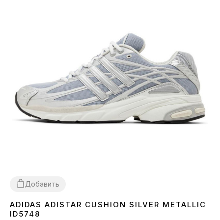
Добавить
ADIDAS ADISTAR CUSHION SILVER METALLIC
41
42
43
44
45
ID5748