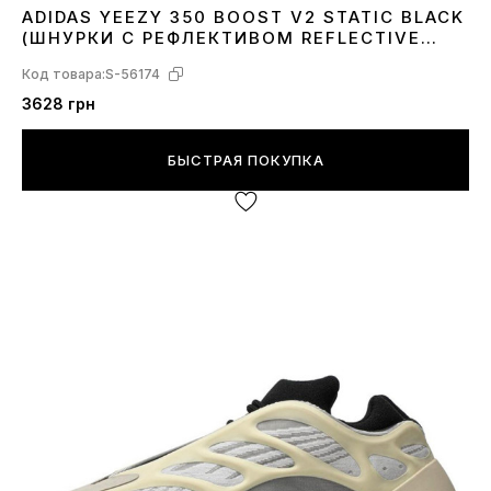
ADIDAS YEEZY 350 BOOST V2 STATIC BLACK
36
37
38
39
40
41
42
43
44
45
46
(ШНУРКИ С РЕФЛЕКТИВОМ REFLECTIVE
LACES) FU9006
Код товара:
S-56174
3628 грн
БЫСТРАЯ ПОКУПКА