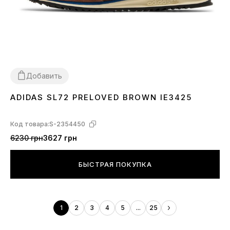
Добавить
ADIDAS SL72 PRELOVED BROWN IE3425
36
37
38
39
41
42
43
44
45
Код товара:
S-2354450
6230 грн
3627 грн
БЫСТРАЯ ПОКУПКА
1
2
3
4
5
...
25