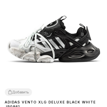
Добавить
ADIDAS VENTO XLG DELUXE BLACK WHITE
36
37
38
39
40
41
42
43
44
JR0861