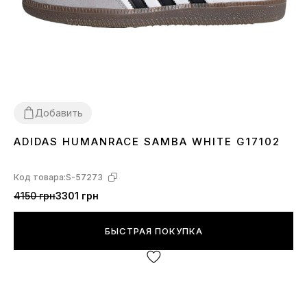
Добавить
ADIDAS HUMANRACE SAMBA WHITE G17102
36
37
38
39
40
41
42
43
44
45
Код товара:
S-57273
4150 грн
3301 грн
БЫСТРАЯ ПОКУПКА