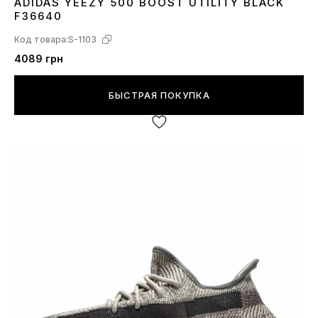
ADIDAS YEEZY 500 BOOST UTILITY BLACK
37
38
39
41
42
43
44
45
F36640
Код товара:
S-1103
4089 грн
БЫСТРАЯ ПОКУПКА