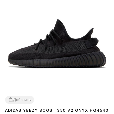
Добавить
ADIDAS YEEZY BOOST 350 V2 ONYX HQ4540
36
37
38
39
40
41
42
43
44
45
46