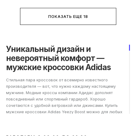
ПОКАЗАТЬ ЕЩЕ 18
Уникальный дизайн и
невероятный комфорт —
мужские кроссовки Adidas
Стильная пара кроссовок от всемирно известного
производителя — вот, что нужно каждому настоящему
мужчине. Модные кроссы компании Адидас дополнят
повседневный или спортивный гардероб. Хорошо
сочетаются с удобной ветровкой или джинсами. Купить
мужские кроссовки Adidas Yeezy Boost можно для любых
задач. Главное в моделях такой обуви — это удачное
сочетание дизайна, стиля и комфорта.
Adidas Yeezy Boost мужские подойдут любому активному