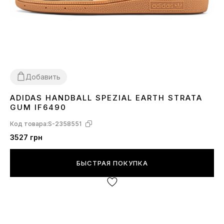
Добавить
ADIDAS HANDBALL SPEZIAL EARTH STRATA
36
37
38
39
40
41
42
43
45
GUM IF6490
Код товара:
S-2358551
3527 грн
БЫСТРАЯ ПОКУПКА