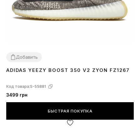
Добавить
ADIDAS YEEZY BOOST 350 V2 ZYON FZ1267
36
37
38
39
40
41
42
43
44
45
Код товара:
S-55881
3499 грн
БЫСТРАЯ ПОКУПКА