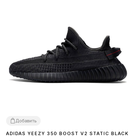
Добавить
ADIDAS YEEZY 350 BOOST V2 STATIC BLACK
36
37
38
39
40
41
42
43
44
45