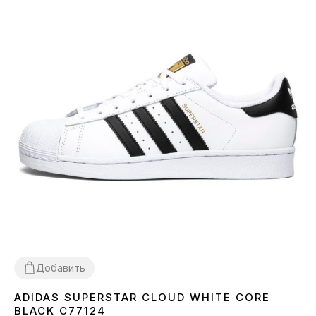
Добавить
ADIDAS SUPERSTAR CLOUD WHITE CORE
36
37
38
40
41
42
43
44
45
BLACK C77124