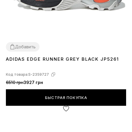
Добавить
ADIDAS EDGE RUNNER GREY BLACK JP5261
36
37
38
39
40
41
42
43
44
Код товара:
S-2359727
6510 грн
3927 грн
БЫСТРАЯ ПОКУПКА