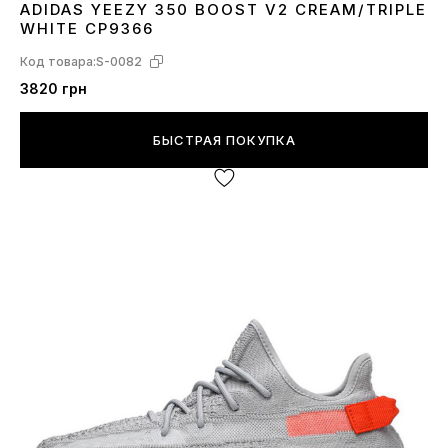
ADIDAS YEEZY 350 BOOST V2 CREAM/TRIPLE
36
37
38
39
40
41
42
44
45
WHITE CP9366
Код товара:
S-0082
3820 грн
БЫСТРАЯ ПОКУПКА