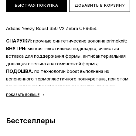
БЫСТРАЯ ПОКУПКА
ДОБАВИТЬ В КОРЗИНУ
Adidas Yeezy Boost 350 V2 Zebra CP9654
СНАРУЖИ:
прочные синтетические волокна primeknit;
ВНУТРИ:
мягкая текстильная подкладка, ячеистая
вставка для поддержания формы, антибактериальная
дышащая стелька анатомической формы;
ПОДОШВА:
по технологии boost выполнена из
вспененного термопластичного полиуретана, при этом,
пенометариал boost расположен внутри прочной
резиновой подметки;
ПОКАЗАТЬ БОЛЬШЕ
СЕЗОННОСТЬ:
весна/лето/осень;
ПРОИЗВОДИТЕЛЬ:
Китай (многие пользователи
ошибочно полагают, что товар производится в других
Бестселлеры
странах. Это не так).