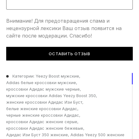
ВЫ НЕ ПЛАТИТЕ НИЧЕГО.
Внимание! Для предотвращения спама и
нецензурной лексики Ваш отзыв появится на
ОПРЕДЕЛИТЬ РАЗМЕР:
сайте после модерации. Спасибо!
Фундаментально важно — измерить длину Вашей
стопы (инструкции по измерению смотрите на стр.
ОСТАВИТЬ ОТЗЫВ
«Определить размер»). Сопоставьте длину стопы с
размерной сеткой обуви, не волнуйтесь за такие
параметры как полнота и подъем, во-первых, обувь
Категории:
Yeezy Boost мужские
,
эластична, а во-вторых, эти параметры всегда прямо
Adidas белые кроссовки мужские
,
пропорциональны к размеру. Не рекомендуется
кроссовки Адидас мужские черные
,
мужские кроссовки Adidas Yeezy Boost 350
,
измерять стельку — благодаря изгибу Вы легко
женские кроссовки Адидас Изи Буст
,
ошибитесь. Не зависимо от пола и возраста
белые женские кроссовки Адидас
,
подросткам и мужчинам, при необходимости,
черные женские кроссовки Адидас
,
подходят размеры меньше 40, а женщинам — больше
кроссовки Адидас женские серые
,
41.
кроссовки Адидас женские бежевые
,
Адидас Изи Буст 350 женские
,
Adidas Yeezy 500 женские