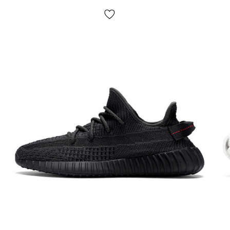
ВНЕШНИЙ ВИД:
кроссовки Yeezy boost 350 — не
зависимо от цвета выполнены из одного материала —
это текстиль primeknit. Легкий, дышащий, плетеный
текстиль. Технология предусматривает бесшовное
плетение каркаса обуви как одной целой части из
нескольких нитей которые могут быть разных цветов.
В результате образуется мягкая, легкая,
вентилируемая и, при этом, крепкая конструкция
«верха» — которая обувается на ногу комфортно и
плотно «будто носок». Таким образом, ноги не потеют,
а посадка крайне удобна.
Главные преимущества технологии primeknit:
Идеальная посадка, обувь ощущается на ногах