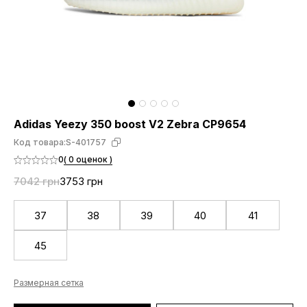
Adidas Yeezy 350 boost V2 Zebra CP9654
Код товара:
S-401757
0
( 0 оценок )
7042 грн
3753 грн
37
38
39
40
41
45
Размерная сетка