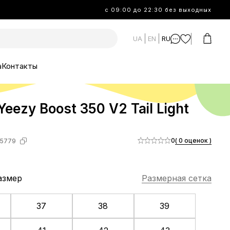
с 09:00 до 22:30 без выходных
UA
EN
RU
а
Контакты
Yeezy Boost 350 V2 Tail Light
0
( 0 оценок )
5779
азмер
Размерная сетка
37
38
39