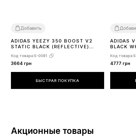
Добавить
Добави
ADIDAS YEEZY 350 BOOST V2
ADIDAS 
36
37
38
39
40
41
42
43
44
45
36
37
38
39
STATIC BLACK (REFLECTIVE)
BLACK W
FU9007
Код товара:
S-0081
Код товара:
S
3664 грн
4777 грн
БЫСТРАЯ ПОКУПКА
Акционные товары