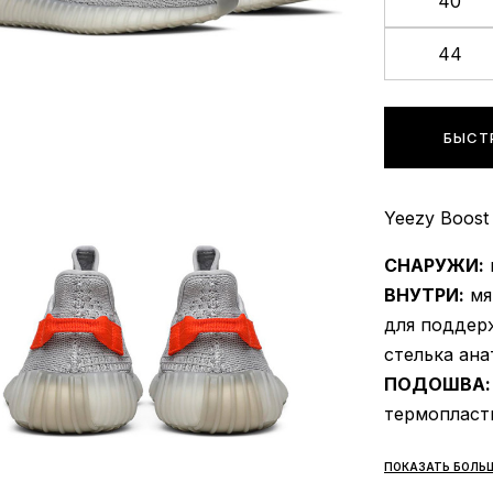
40
44
БЫСТ
Yeezy Boost 
СНАРУЖИ:
ВНУТРИ:
мя
для поддер
стелька ан
ПОДОШВА:
термопласт
boost расп
ПОКАЗАТЬ БОЛЬ
СЕЗОННОС