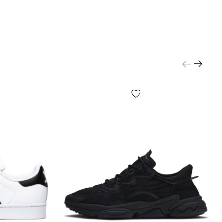
имущества технологии primeknit:
осадка, обувь ощущается на ногах буквально как
торая кожа, не натирает и не пережимает ногу
я хорошее кровообращение, в области стопы и
тствует усиленное плетение для фиксации
ноги во избежание травматизма при активном
 отличный выбор особенно для спортсменов,
ростков;
 — плетеная конструкция имеет достаточное
 естественных мини отверстий благодаря чему
асно вентилируется;
конструкции, общая износостойкость;
ес и большая эластичность, обувь не
я и не порвется в местах изгиба.