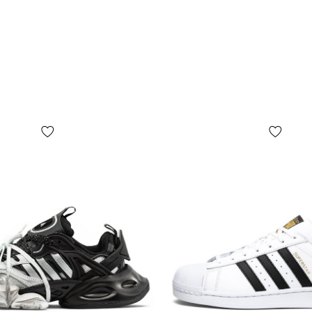
Главные пре
Идеальная п
носок или в
обеспечива
пятки прису
положения 
движении —
детей и под
Вентиляция
количество
обувь прекр
Прочность 
Маленький в
потрескаетс