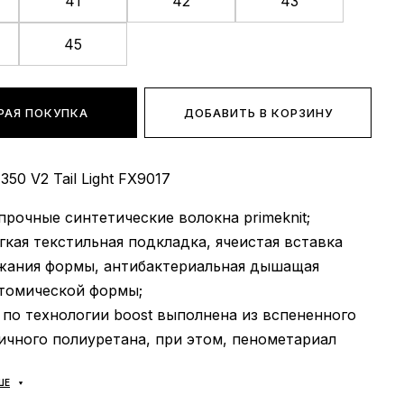
41
42
43
45
РАЯ ПОКУПКА
ДОБАВИТЬ В КОРЗИНУ
350 V2 Tail Light FX9017
прочные синтетические волокна primeknit;
гкая текстильная подкладка, ячеистая вставка
жания формы, антибактериальная дышащая
атомической формы;
по технологии boost выполнена из вспененного
ичного полиуретана, при этом, пенометариал
оложен внутри прочной резиновой подметки;
ШЕ
ТЬ:
весна/лето/осень;