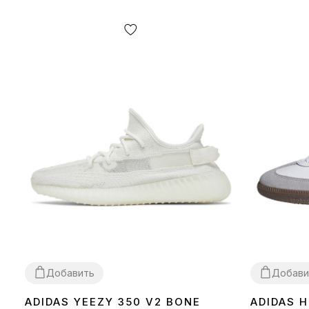
Добавить
Добави
ADIDAS YEEZY 350 V2 BONE
ADIDAS 
36
37
38
39
40
41
42
43
44
45
46
36
37
38
39