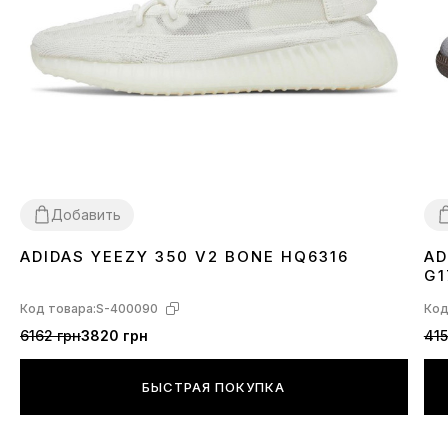
Добавить
ADIDAS YEEZY 350 V2 BONE HQ6316
AD
36
37
38
39
40
41
42
43
44
45
46
3
G1
Код товара:
S-400090
Код
6162 грн
3820 грн
415
БЫСТРАЯ ПОКУПКА