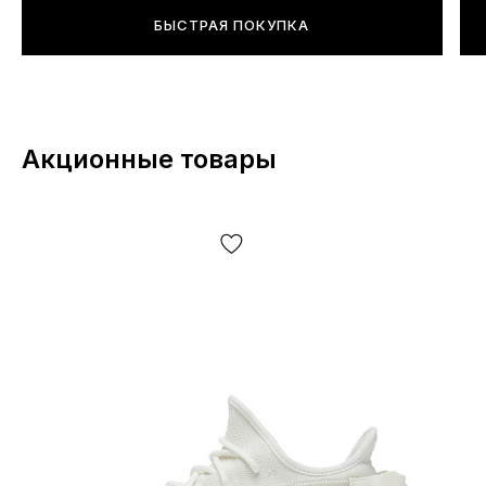
БЫСТРАЯ ПОКУПКА
*Некоторые незначительные детали товара и его
комплектации (включая, но не ограничиваясь —
расположение этикеток, бирок, их форма, размер или
содержание, мелкие принты, цвет коробки или
упаковочной бумаги и т.д.) могут отличаться от
Акционные товары
представленных на фото, т.к. производитель может
изменять БЕЗ ПРЕДУПРЕЖДЕНИЯ, включая, но не
ограничиваясь —дизайн, комплектацию,
производственный цикл и другое, в зависимости от
большого кол-ва факторов, включая, но не
ограничиваясь — от партии, года выпуска, страны
производителя и т.д.!