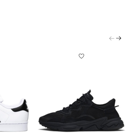
орма, размер или содержание, мелкие принты, цвет
 упаковочной бумаги и т.д.) могут отличаться от
ных на фото, т.к. производитель может изменять
РЕЖДЕНИЯ, включая, но не ограничиваясь —
плектацию, производственный цикл и другое, в
 от большого кол-ва факторов, включая, но не
сь — от партии, года выпуска, страны
я и т.д.!