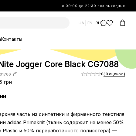
с 09:00 до 22:30 без выходных
UA
EN
RU
а
Контакты
Nite Jogger Core Black CG7088
0
( 0 оценок )
01766
6 грн
чии
верхняя часть из синтетики и фирменного текстиля
ии adidas Primeknit (ткань содержит не менее 50%
n Plastic и 50% переработанного полиэстера) —