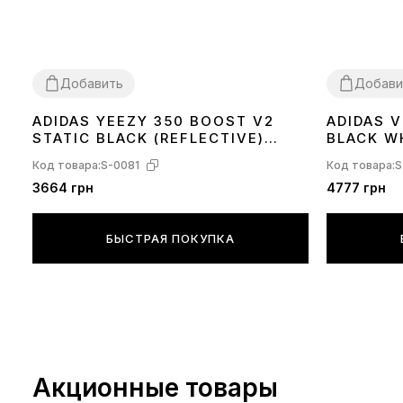
Добавить
Добави
ADIDAS YEEZY 350 BOOST V2
ADIDAS 
36
37
38
39
40
41
42
44
45
36
37
38
39
STATIC BLACK (REFLECTIVE)
BLACK W
FU9007
Код товара:
S-0081
Код товара:
S
3664 грн
4777 грн
БЫСТРАЯ ПОКУПКА
Акционные товары