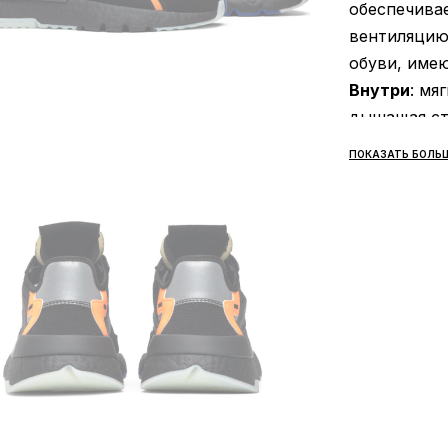
обеспечива
вентиляцию
обуви, имею
Внутри
: мя
дышащая сте
Подошва
: 
ПОКАЗАТЬ БОЛЬ
придаёт амо
Stretchweb и
Сезонност
зависимост
Производи
Все товары
«НОВАЯ ПОЧ
предусмотр
осмотра и 