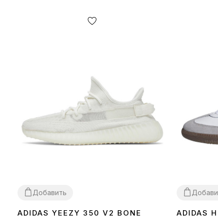
Добавить
Добави
ADIDAS YEEZY 350 V2 BONE
ADIDAS 
36
37
38
39
40
41
42
43
44
45
46
36
37
38
39