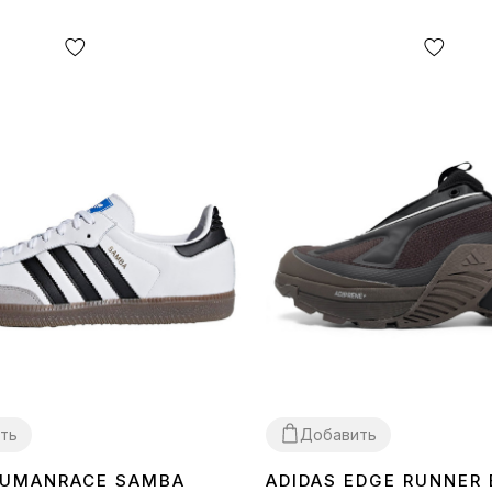
ть
Добавить
HUMANRACE SAMBA
ADIDAS EDGE RUNNER
40
41
42
43
44
45
40
41
42
43
45