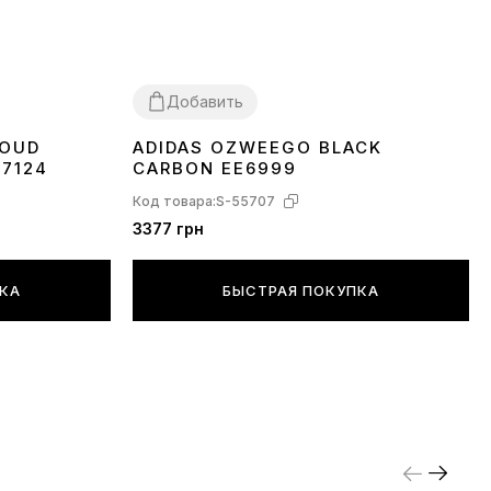
Добавить
LOUD
ADIDAS OZWEEGO BLACK
36
37
38
39
40
43
44
45
77124
CARBON EE6999
Код товара:
S-55707
3377 грн
ПКА
БЫСТРАЯ ПОКУПКА