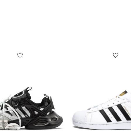
бирок, их ф
коробки или
представлен
БЕЗ ПРЕДУП
дизайн, ком
зависимости
ограничивая
производител