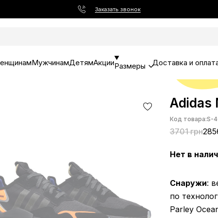
Заказать звонок
енщинам
Мужчинам
Детям
Акции
Доставка и оплат
Размеры
Adidas 
Код товара:
S-4
3701 грн
285
Нет в нали
Снаружи
: 
по технолог
Parley Ocea