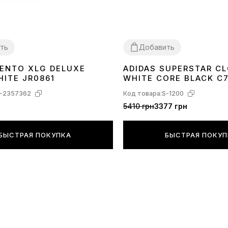
ть
Добавить
VENTO XLG DELUXE
ADIDAS SUPERSTAR C
40
41
42
43
44
36
37
38
40
41
42
43
44
45
HITE JR0861
WHITE CORE BLACK C
-2357362
Код товара:
S-1200
5410 грн
3377 грн
БЫСТРАЯ ПОКУПКА
БЫСТРАЯ ПОКУ