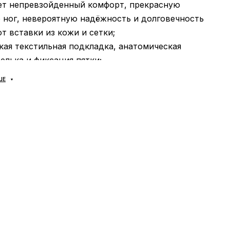
ет непревзойденный комфорт, прекрасную
 ног, невероятную надёжность и долговечность
т вставки из кожи и сетки;
гкая текстильная подкладка, анатомическая
лька и фиксация пятки;
из пеноматериала по технологии BOOST, что
ШЕ
ртизации! Крепкая, гибкая и надёжная подметка
з резины Continental Better Rubber;
ь
: может использоваться в течение всего года в
и от погодных условий;
тель
: Adidas.
 доставляются исключительно компанией
ТА», никаких других вариантов доставки — не
ено! Оплата происходит при получении, после
примерки товара на отделении почты. Стоимость