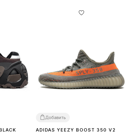
Добавить
 BLACK
ADIDAS YEEZY BOOST 350 V2
37
38
39
40
41
42