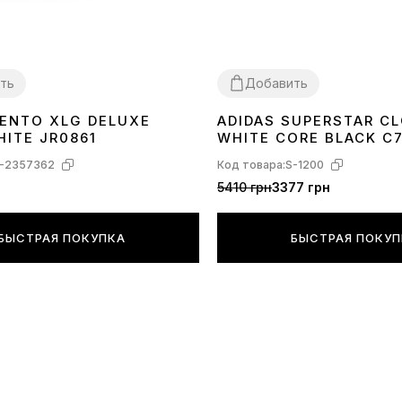
коробки или
представлен
БЕЗ ПРЕДУП
ть
Добавить
дизайн, ком
зависимости
VENTO XLG DELUXE
ADIDAS SUPERSTAR C
40
41
42
43
44
36
37
38
40
41
42
43
44
45
HITE JR0861
WHITE CORE BLACK C
ограничивая
производител
-2357362
Код товара:
S-1200
5410 грн
3377 грн
БЫСТРАЯ ПОКУПКА
БЫСТРАЯ ПОКУ