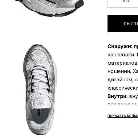
44
БЫСТ
Снаружи
: 
кроссовки. 
материалов
ношении. Х
дизайном, 
классически
Внутри
: вн
поддержки.
которая об
ПОКАЗАТЬ БОЛЬ
Кроме того
позволяют 
положении 