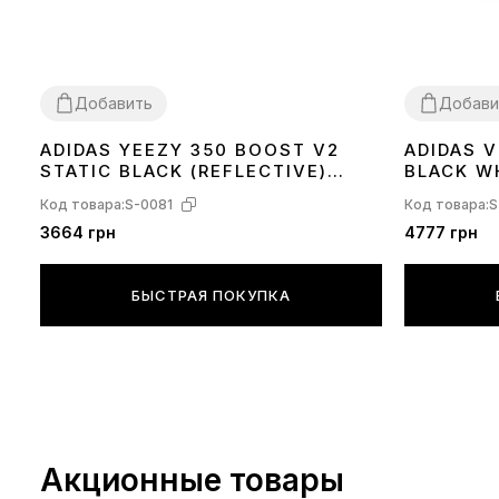
Добавить
Добави
ADIDAS YEEZY 350 BOOST V2
ADIDAS 
36
37
38
39
40
41
42
44
45
36
37
38
39
STATIC BLACK (REFLECTIVE)
BLACK W
FU9007
Код товара:
S-0081
Код товара:
S
3664 грн
4777 грн
БЫСТРАЯ ПОКУПКА
Акционные товары