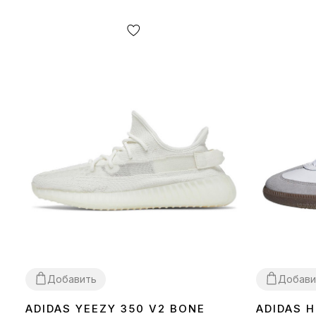
Добавить
Добави
ADIDAS YEEZY 350 V2 BONE
ADIDAS 
36
37
38
39
40
41
42
43
44
45
46
36
37
38
39