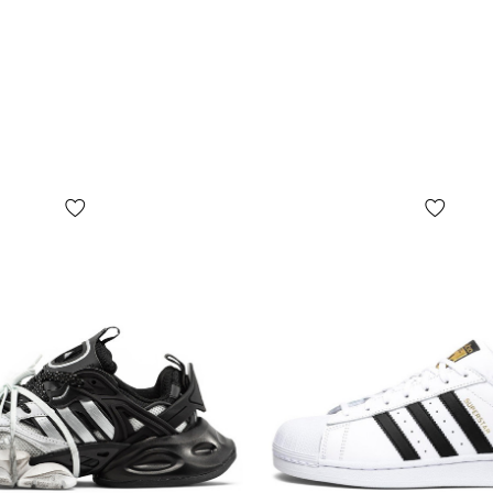
платежа оп
товара! Дос
подтвержден
случае, есл
абсолютно б
почты!
*В зависимо
цвет товара
отличаться 
*Некоторые 
(включая, н
бирок, их ф