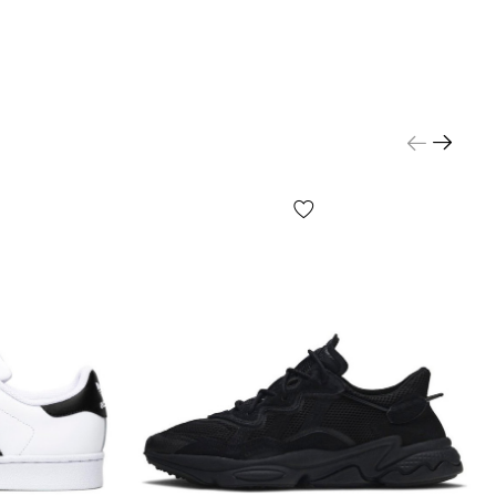
лачивается покупателем отдельно от стоимости
тавка товара занимает 1-3 суток от момента
ия заказа. Товар можно обменять или вернуть. В
и что-то не подошло — покупатель может
есплатно отказаться от посылки на отделении
сти от настроек и качества работы Вашего гаджета
, что изображен на фото, может незначительно
от реального!
незначительные детали товара и его комплектации
о не ограничиваясь — расположение этикеток,
орма, размер или содержание, мелкие принты, цвет