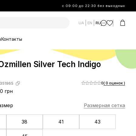
с 09:00 до 22:30 без выходных
UA
EN
RU
а
Контакты
Ozmillen Silver Tech Indigo
0
( 0 оценок )
351965
0 грн
азмер
Размерная сетка
38
41
43