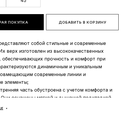
45
РАЯ ПОКУПКА
ДОБАВИТЬ В КОРЗИНУ
представляют собой стильные и современные
Их верх изготовлен из высококачественных
, обеспечивающих прочность и комфорт при
арактеризуются динамичным и уникальным
совмещающим современные линии и
е элементы;
утренняя часть обустроена с учетом комфорта и
 Они оснащены мягкой и дышащей подкладкой,
еспечивает комфорт и минимизирует натирания.
ШЕ
, встроенная амортизация и поддержка стопы
ноге оставаться расслабленной и в комфортном
даже в течение длительного времени. Стелька