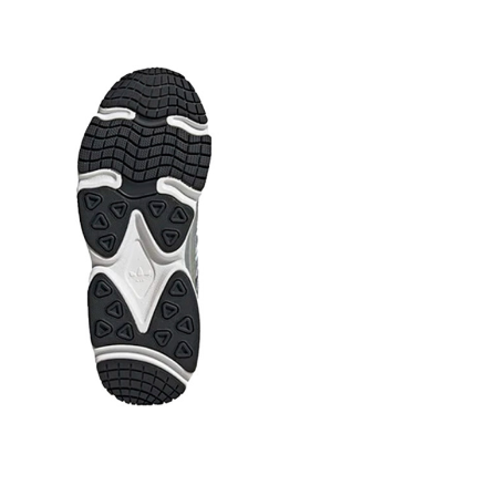
OrthoLite® 
Подошва
: 
сцеплением
Adiprene, ч
устойчивост
оснащена и
поглащает 
Сезонност
зависимост
Производи
Все товары
«НОВАЯ ПОЧ
предусмотр
осмотра и 
доставки т