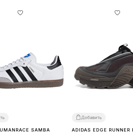
ть
Добавить
HUMANRACE SAMBA
ADIDAS EDGE RUNNER
40
41
42
43
44
45
40
41
42
43
45