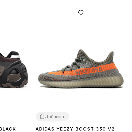
Добавить
 BLACK
ADIDAS YEEZY BOOST 350 V2
37
38
39
40
41
42