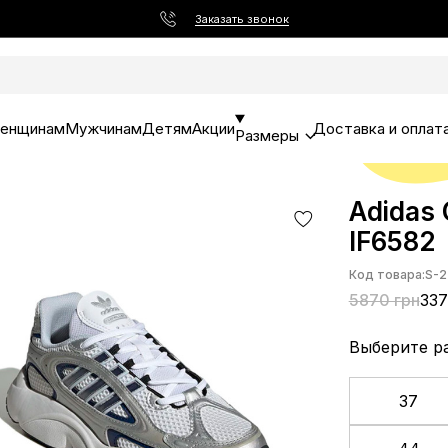
Заказать звонок
енщинам
Мужчинам
Детям
Акции
Доставка и оплат
Размеры
Adidas 
IF6582
Код товара:
S-2
5870 грн
337
Выберите р
37