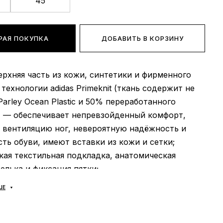
45
РАЯ ПОКУПКА
ДОБАВИТЬ В КОРЗИНУ
верхняя часть из кожи, синтетики и фирменного
 технологии adidas Primeknit (ткань содержит не
arley Ocean Plastic и 50% переработанного
) — обеспечивает непревзойденный комфорт,
 вентиляцию ног, невероятную надёжность и
ть обуви, имеют вставки из кожи и сетки;
гкая текстильная подкладка, анатомическая
лька и фиксация пятки;
обладает превосходной амортизацией и
ШЕ
. Она выполнена из прочных и гибких материалов
беспечивает отличную амортизацию и
ь на различных поверхностях. Эта модель также