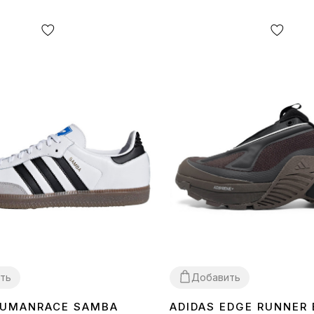
ть
Добавить
HUMANRACE SAMBA
ADIDAS EDGE RUNNER
40
41
42
43
44
45
40
41
42
43
45