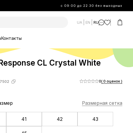
с 09:00 до 22:30 без выходных
UA
EN
RU
а
Контакты
Response CL Crystal White
0
( 0 оценок )
7502
азмер
Размерная сетка
41
42
43