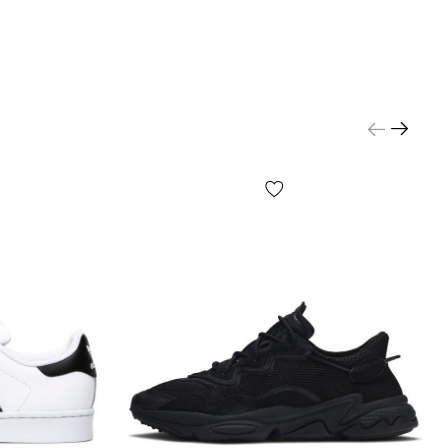
сти от настроек и качества работы Вашего гаджета
, что изображен на фото, может незначительно
от реального!
незначительные детали товара и его комплектации
о не ограничиваясь — расположение этикеток,
орма, размер или содержание, мелкие принты, цвет
 упаковочной бумаги и т.д.) могут отличаться от
ных на фото, т.к. производитель может изменять
РЕЖДЕНИЯ, включая, но не ограничиваясь —
плектацию, производственный цикл и другое, в
 от большого кол-ва факторов, включая, но не