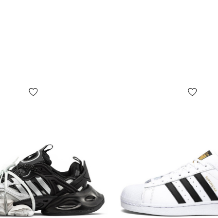
почты!
*В зависимо
цвет товара
отличаться 
*Некоторые 
(включая, н
бирок, их ф
коробки или
представлен
БЕЗ ПРЕДУП
дизайн, ком
зависимости