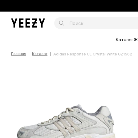
Каталог
Ж
Главная
Каталог
Adidas Response CL Crystal White GZ1562