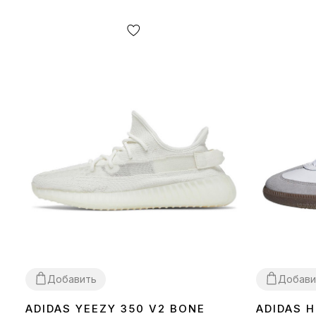
Добавить
Добави
ADIDAS YEEZY 350 V2 BONE
ADIDAS 
36
37
38
39
40
41
42
43
44
45
46
36
37
38
39