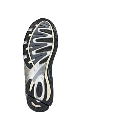
оснащена и
поглощает 
Сезонност
зависимост
Производи
Все товары
«НОВАЯ ПОЧ
предусмотр
осмотра и 
доставки т
платежа оп
товара! Дос
подтвержден
случае, есл
абсолютно б