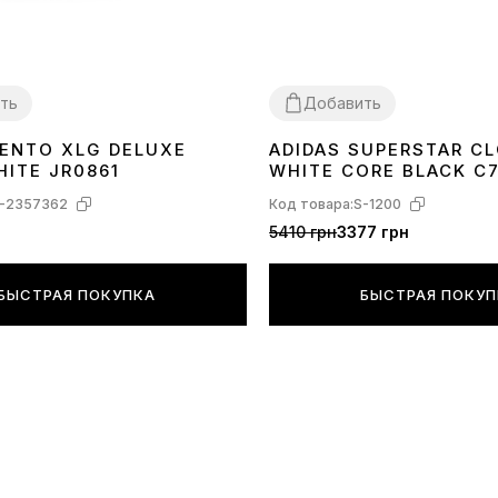
ограничивая
производител
ть
Добавить
VENTO XLG DELUXE
ADIDAS SUPERSTAR C
40
41
42
43
44
36
37
38
40
41
42
43
44
45
HITE JR0861
WHITE CORE BLACK C
-2357362
Код товара:
S-1200
5410 грн
3377 грн
БЫСТРАЯ ПОКУПКА
БЫСТРАЯ ПОКУ