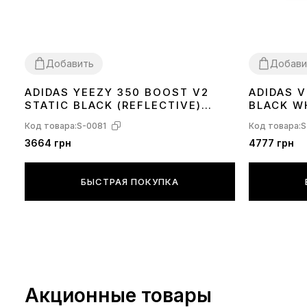
Добавить
Добави
ADIDAS YEEZY 350 BOOST V2
ADIDAS 
36
37
38
39
40
41
42
43
44
45
36
37
38
39
STATIC BLACK (REFLECTIVE)
BLACK W
FU9007
Код товара:
S-0081
Код товара:
S
3664 грн
4777 грн
БЫСТРАЯ ПОКУПКА
Акционные товары