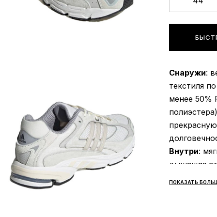
44
БЫСТ
Снаружи
: 
текстиля по
менее 50% P
полиэстера
прекрасную
долговечнос
Внутри
: мя
дышащая сте
Подошва
: 
ПОКАЗАТЬ БОЛЬ
сцеплением
EVA, что о
устойчивост