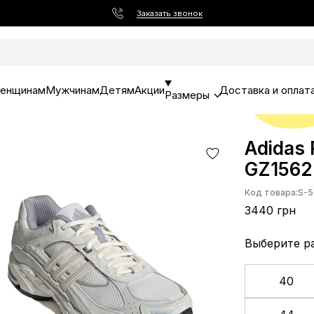
Заказать звонок
енщинам
Мужчинам
Детям
Акции
Доставка и оплат
Размеры
Adidas 
GZ1562
Код товара:
S-5
3440 грн
Выберите р
40