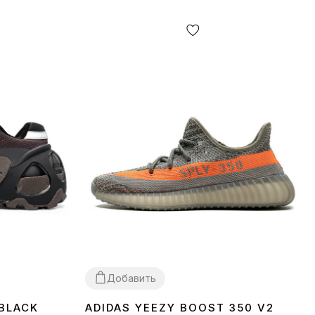
Добавить
 BLACK
ADIDAS YEEZY BOOST 350 V2
37
38
39
40
41
42