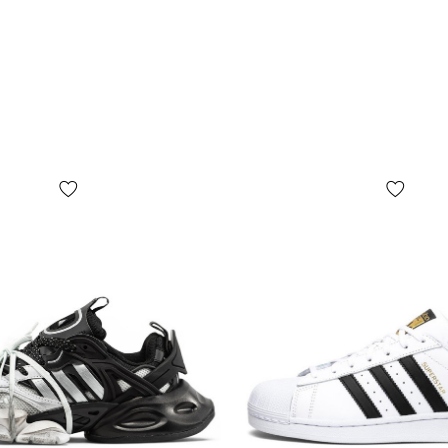
бирок, их ф
коробки или
представлен
БЕЗ ПРЕДУП
дизайн, ком
зависимости
ограничивая
производител