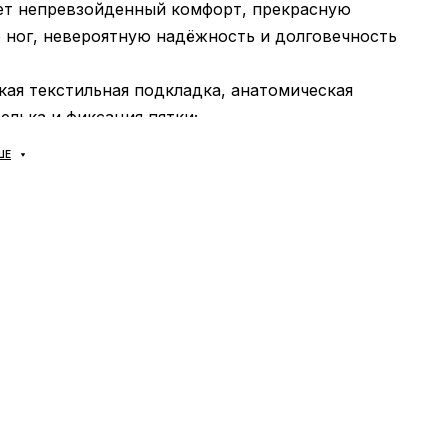
ет непревзойденный комфорт, прекрасную
 ног, невероятную надёжность и долговечность
гкая текстильная подкладка, анатомическая
лька и фиксация пятки;
из пеноматериала по технологии BOOST, что
ШЕ
ртизации! Крепкая, гибкая и надёжная подметка
з резины Continental Better Rubber;
ь
: может использоваться в течение всего года в
и от погодных условий;
тель
: Adidas.
 доставляются исключительно компанией
ТА», никаких других вариантов доставки — не
ено! Оплата происходит при получении, после
примерки товара на отделении почты. Стоимость