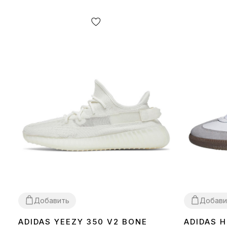
Добавить
Добави
ADIDAS YEEZY 350 V2 BONE
ADIDAS 
36
37
38
39
40
41
42
43
44
45
46
36
37
38
39