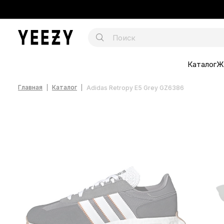
Каталог
Ж
Главная
Каталог
Adidas Retropy E5 Grey GZ6386