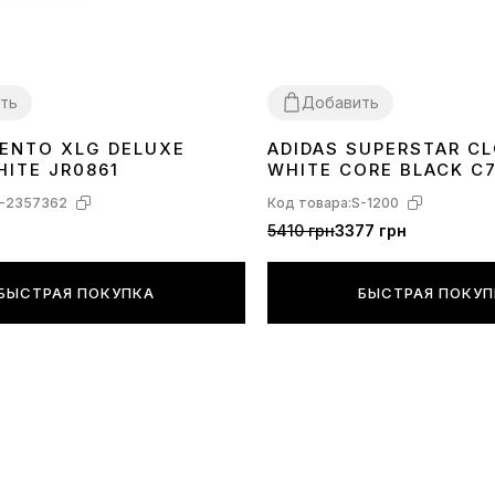
ть
Добавить
VENTO XLG DELUXE
ADIDAS SUPERSTAR C
40
41
42
43
44
36
37
38
40
41
42
43
44
45
HITE JR0861
WHITE CORE BLACK C
-2357362
Код товара:
S-1200
5410 грн
3377 грн
БЫСТРАЯ ПОКУПКА
БЫСТРАЯ ПОКУ