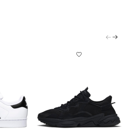
орма, размер или содержание, мелкие принты, цвет
 упаковочной бумаги и т.д.) могут отличаться от
ных на фото, т.к. производитель может изменять
РЕЖДЕНИЯ, включая, но не ограничиваясь —
плектацию, производственный цикл и другое, в
 от большого кол-ва факторов, включая, но не
сь — от партии, года выпуска, страны
я и т.д.!