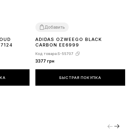
Добавить
LOUD
ADIDAS OZWEEGO BLACK
36
37
38
39
40
43
44
45
77124
CARBON EE6999
Код товара:
S-55707
3377 грн
ПКА
БЫСТРАЯ ПОКУПКА