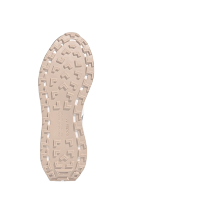
доставки т
платежа оп
товара! Дос
подтвержден
случае, есл
абсолютно б
почты!
*В зависимо
цвет товара
отличаться 
*Некоторые 
(включая, н