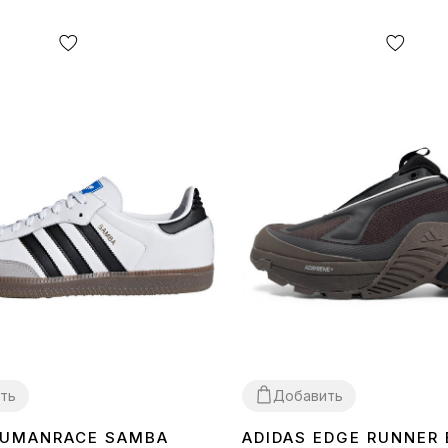
ть
Добавить
HUMANRACE SAMBA
ADIDAS EDGE RUNNER
40
41
42
43
44
45
40
41
42
43
45