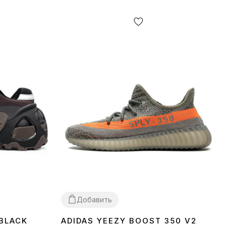
Добавить
 BLACK
ADIDAS YEEZY BOOST 350 V2
37
38
39
40
41
42