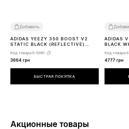
Добавить
Добави
ADIDAS YEEZY 350 BOOST V2
ADIDAS 
36
37
38
39
40
41
42
43
44
45
36
37
38
39
STATIC BLACK (REFLECTIVE)
BLACK W
FU9007
Код товара:
S-0081
Код товара:
S
3664 грн
4777 грн
БЫСТРАЯ ПОКУПКА
Акционные товары