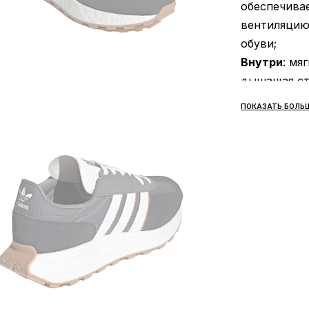
обеспечива
вентиляцию
обуви;
Внутри
: мя
дышащая сте
Подошва
: 
ПОКАЗАТЬ БОЛЬ
придаёт амо
Stretchweb и
Сезонност
зависимост
Производи
Все товары
«НОВАЯ ПОЧ
предусмотр
осмотра и 