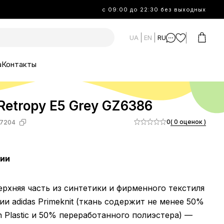
с 09:00 до 22:30 без выходных
UA
EN
RU
а
Контакты
Retropy E5 Grey GZ6386
0
( 0 оценок )
7204
чии
верхняя часть из синтетики и фирменного текстиля
ии adidas Primeknit (ткань содержит не менее 50%
n Plastic и 50% переработанного полиэстера) —