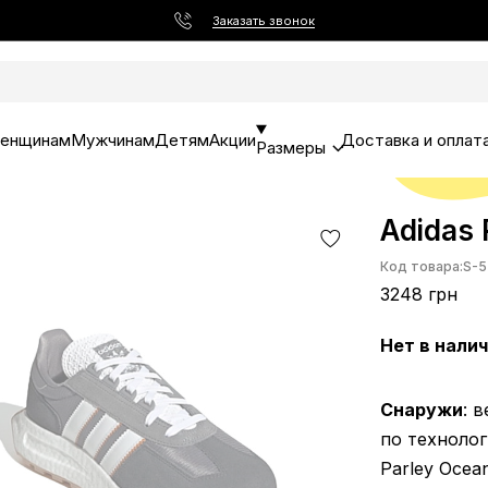
Заказать звонок
енщинам
Мужчинам
Детям
Акции
Доставка и оплат
Размеры
Adidas 
Код товара:
S-5
3248 грн
Нет в нали
Снаружи
: 
по технолог
Parley Ocea