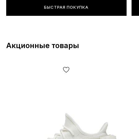
БЫСТРАЯ ПОКУПКА
*В зависимости от настроек и качества работы
Вашего гаджета цвет товара, что изображен на фото,
может незначительно отличаться от реального!
Акционные товары
*Некоторые незначительные детали товара и его
комплектации (включая, но не ограничиваясь —
расположение этикеток, бирок, их форма, размер или
содержание, мелкие принты, цвет коробки или
упаковочной бумаги и т.д.) могут отличаться от
представленных на фото, т.к. производитель может
изменять БЕЗ ПРЕДУПРЕЖДЕНИЯ, включая, но не
ограничиваясь —дизайн, комплектацию,
производственный цикл и другое, в зависимости от
большого кол-ва факторов, включая, но не
ограничиваясь — от партии, года выпуска, страны