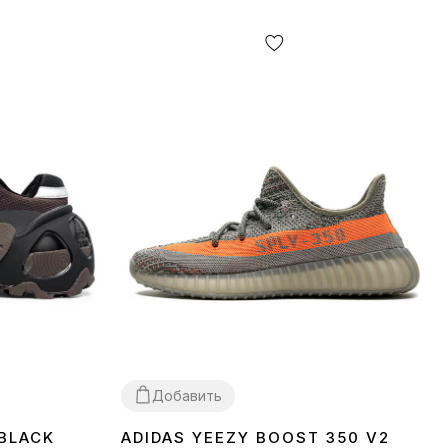
Добавить
 BLACK
ADIDAS YEEZY BOOST 350 V2
37
38
39
40
41
42