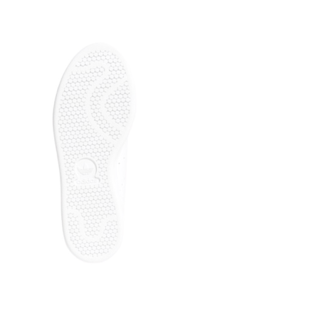
Производи
Все товары
«НОВАЯ ПОЧ
предусмотр
осмотра и 
доставки т
платежа оп
товара! Дос
подтвержден
случае, есл
абсолютно б
почты!
*В зависимо