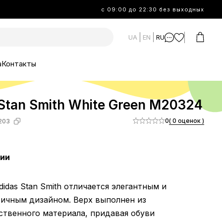
с 09:00 до 22:30 без выходных
UA
EN
RU
а
Контакты
Stan Smith White Green M20324
0
( 0 оценок )
203
чии
Adidas Stan Smith отличается элегантным и
ичным дизайном. Верх выполнен из
ственного материала, придавая обуви