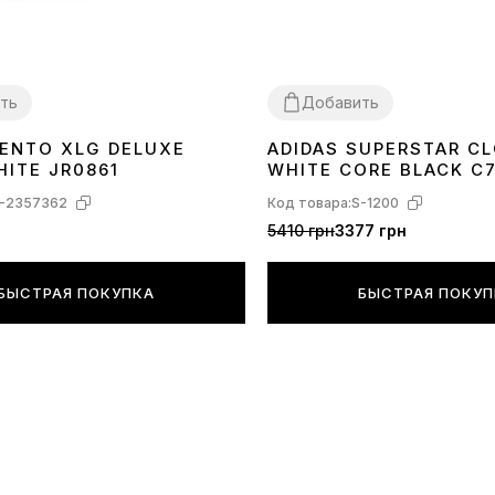
ть
Добавить
VENTO XLG DELUXE
ADIDAS SUPERSTAR C
40
41
42
43
44
36
37
38
40
41
42
43
44
45
HITE JR0861
WHITE CORE BLACK C
-2357362
Код товара:
S-1200
5410 грн
3377 грн
БЫСТРАЯ ПОКУПКА
БЫСТРАЯ ПОКУ