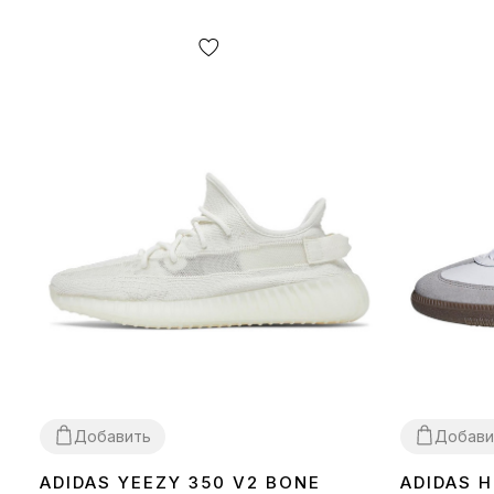
Добавить
Добави
ADIDAS YEEZY 350 V2 BONE
ADIDAS 
36
37
38
39
40
41
42
43
44
45
46
36
37
38
39