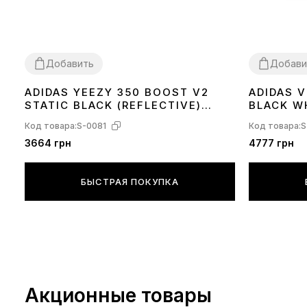
Добавить
Добави
ADIDAS YEEZY 350 BOOST V2
ADIDAS 
36
37
38
39
40
41
42
44
45
36
37
38
39
STATIC BLACK (REFLECTIVE)
BLACK W
FU9007
Код товара:
S-0081
Код товара:
S
3664 грн
4777 грн
БЫСТРАЯ ПОКУПКА
Акционные товары