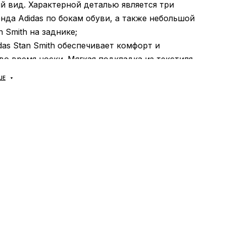
̆ вид. Характерной деталью является три
нда Adidas по бокам обуви, а также небольшой
n Smith на заднике;
idas Stan Smith обеспечивает комфорт и
о время носки. Мягкая подкладка из текстиля
иятное ощущение на стопе и предотвращает
ШЕ
Дополнительная стелька с амортизацией
ет дополнительный комфорт и смягчение ударов
Adidas Stan Smith оснащена прочной и гибкой
подошвой, которая обеспечивает отличное
 поверхностью и долговечность. Узор на
еспечивает хорошую тягу и стабильность, делая
одходящей для повседневного использования и
огулок;
ь
: может использоваться в течение всего года в
и от погодных условий;