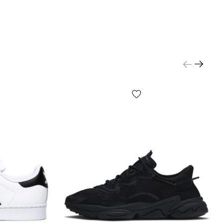
, что изображен на фото, может незначительно
от реального!
незначительные детали товара и его комплектации
о не ограничиваясь — расположение этикеток,
орма, размер или содержание, мелкие принты, цвет
 упаковочной бумаги и т.д.) могут отличаться от
ных на фото, т.к. производитель может изменять
РЕЖДЕНИЯ, включая, но не ограничиваясь —
плектацию, производственный цикл и другое, в
 от большого кол-ва факторов, включая, но не
сь — от партии, года выпуска, страны
я и т.д.!