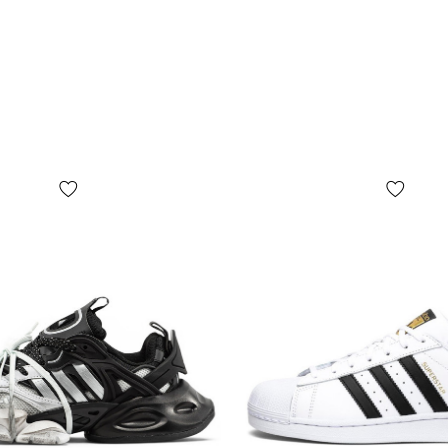
цвет товара
отличаться 
*Некоторые 
(включая, н
бирок, их ф
коробки или
представлен
БЕЗ ПРЕДУП
дизайн, ком
зависимости
ограничивая
производител