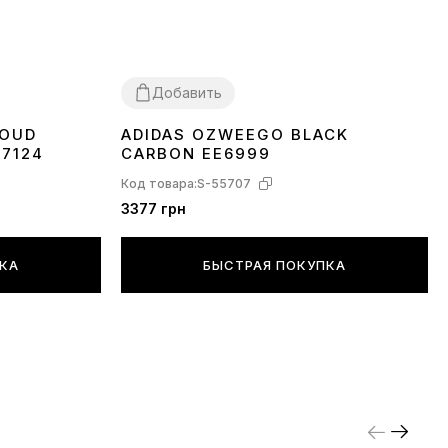
Добавить
LOUD
ADIDAS OZWEEGO BLACK
36
37
38
39
40
43
44
45
77124
CARBON EE6999
Код товара:
S-55707
3377 грн
ПКА
БЫСТРАЯ ПОКУПКА