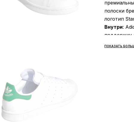
премиальныи
полоски бре
логотип Sta
Внутри
: Ad
поддержку в
создает пр
ПОКАЗАТЬ БОЛЬ
натирание. 
обеспечива
при ходьбе;
Подошва
: 
резиновой 
сцепление с
подметке об
эту обувь п
активных пр
Сезонност
зависимост