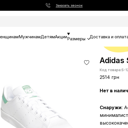
Заказать звонок
енщинам
Мужчинам
Детям
Акции
Доставка и оплат
Размеры
Adidas 
Код товара:
S-1
2514 грн
Нет в нали
Снаружи
: 
минималист
высококаче