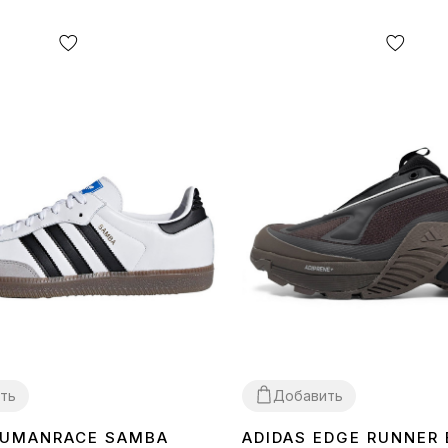
ть
Добавить
HUMANRACE SAMBA
ADIDAS EDGE RUNNER
40
41
42
43
44
45
40
41
42
43
45