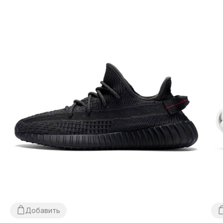
Все товары доставляются исключительно компанией
«НОВАЯ ПОЧТА», никаких других вариантов доставки
— не предусмотрено! Оплата происходит при
получении, после осмотра и примерки товара на
отделении почты. Стоимость доставки товара и
комиссия за использование наложенного платежа
оплачивается покупателем отдельно от стоимости
товара! Доставка товара занимает 1-3 суток от
момента подтверждения заказа. Товар можно
обменять или вернуть. В случае, если что-то не
подошло — покупатель может абсолютно бесплатно
отказаться от посылки на отделении почты!
*В зависимости от настроек и качества работы
Вашего гаджета цвет товара, что изображен на фото,
Добавить
может незначительно отличаться от реального!