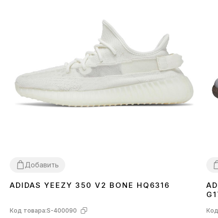
Добавить
ADIDAS YEEZY 350 V2 BONE HQ6316
AD
36
37
38
39
40
41
42
43
44
45
46
3
G1
Код товара:
S-400090
Код