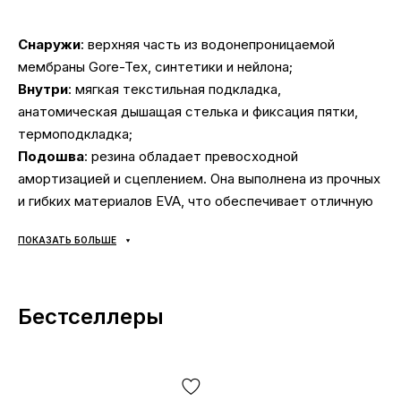
Снаружи
: верхняя часть из водонепроницаемой
мембраны Gore-Tex, синтетики и нейлона;
Внутри
: мягкая текстильная подкладка,
анатомическая дышащая стелька и фиксация пятки,
термоподкладка;
Подошва
: резина обладает превосходной
амортизацией и сцеплением. Она выполнена из прочных
и гибких материалов EVA, что обеспечивает отличную
амортизацию и устойчивость на различных
ПОКАЗАТЬ БОЛЬШЕ
поверхностях. Эта модель также оснащена
инновационной технологией подошвы, которая
поглощает энергию и ударные нагрузки при движении;
Бестселлеры
Сезонность
: может использоваться в течение всего
года в зависимости от погодных условий;
Производитель
: Adidas.