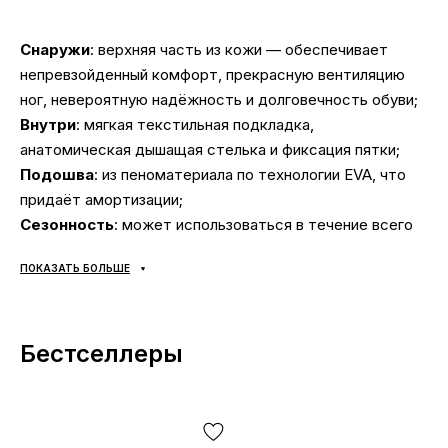
Снаружи
: верхняя часть из кожи — обеспечивает
непревзойденный комфорт, прекрасную вентиляцию
ног, невероятную надёжность и долговечность обуви;
Внутри
: мягкая текстильная подкладка,
анатомическая дышащая стелька и фиксация пятки;
Подошва
: из пеноматериала по технологии EVA, что
придаёт амортизации;
Сезонность
: может использоваться в течение всего
года в зависимости от погодных условий;
ПОКАЗАТЬ БОЛЬШЕ
Производитель
: Adidas.
Все товары доставляются исключительно компанией
Бестселлеры
«НОВАЯ ПОЧТА», никаких других вариантов доставки
— не предусмотрено! Оплата происходит при
получении, после осмотра и примерки товара на
отделении почты. Стоимость доставки товара и