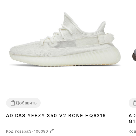
Добавить
ADIDAS YEEZY 350 V2 BONE HQ6316
AD
36
37
38
39
40
41
42
43
44
45
46
3
G1
Код товара:
S-400090
Код