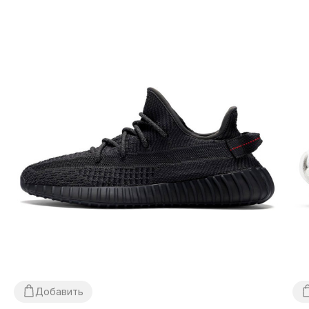
комиссия за использование наложенного платежа
оплачивается покупателем отдельно от стоимости
товара! Доставка товара занимает 1-3 суток от
момента подтверждения заказа. Товар можно
обменять или вернуть. В случае, если что-то не
подошло — покупатель может абсолютно бесплатно
отказаться от посылки на отделении почты!
*В зависимости от настроек и качества работы
Вашего гаджета цвет товара, что изображен на фото,
может незначительно отличаться от реального!
*Некоторые незначительные детали товара и его
комплектации (включая, но не ограничиваясь —
Добавить
расположение этикеток, бирок, их форма, размер или