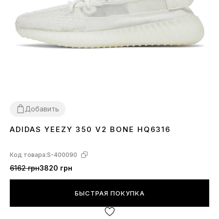
Добавить
ADIDAS YEEZY 350 V2 BONE HQ6316
36
37
38
39
40
41
42
43
44
45
46
Код товара:
S-400090
6162 грн
3820 грн
БЫСТРАЯ ПОКУПКА