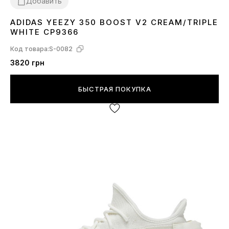
Добавить
ADIDAS YEEZY 350 BOOST V2 CREAM/TRIPLE
36
37
38
39
40
41
42
44
45
WHITE CP9366
Код товара:
S-0082
3820 грн
БЫСТРАЯ ПОКУПКА