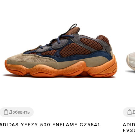
Добавить
Д
ADIDAS YEEZY 500 ENFLAME GZ5541
ADI
38
39
40
42
36
3
FV3