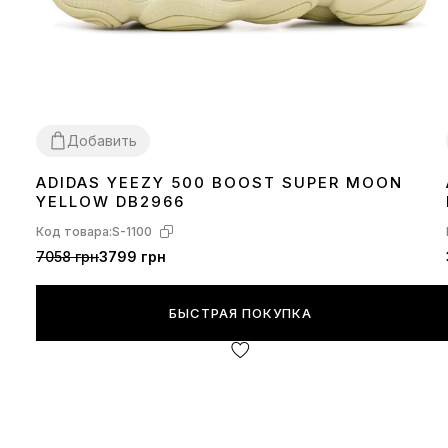
Добавить
ADIDAS YEEZY 500 BOOST SUPER MOON
36
37
40
YELLOW DB2966
Код товара:
S-1100
7058 грн
3799 грн
БЫСТРАЯ ПОКУПКА