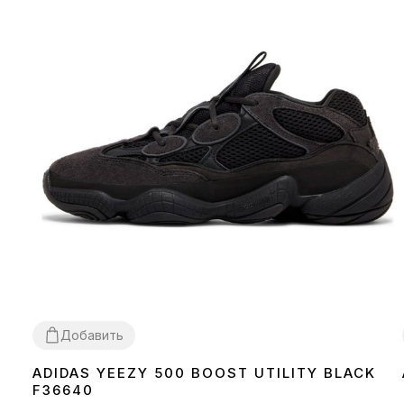
Добавить
ADIDAS YEEZY 500 BOOST UTILITY BLACK
37
38
39
41
42
43
44
45
F36640