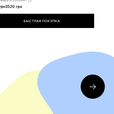
овара:
S-2350491
грн
3520 грн
БЫСТРАЯ ПОКУПКА