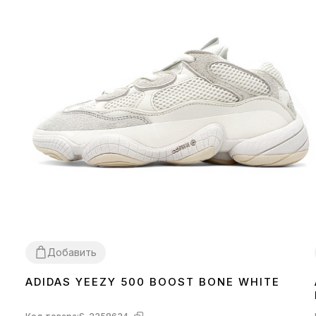
Добавить
ADIDAS YEEZY 500 BOOST BONE WHITE
36
37
38
39
40
41
42
43
44
45