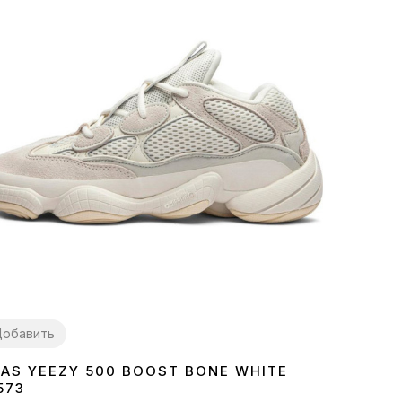
обавить
DAS YEEZY 500 BOOST BONE WHITE
7
41
44
573