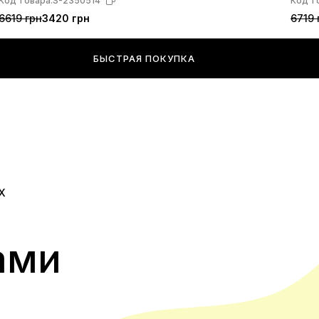
Код товара:
S-2350514
Код т
6619 грн
3420 грн
6719 
БЫСТРАЯ ПОКУПКА
Х
ами