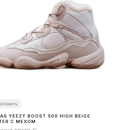
обавить
DAS YEEZY BOOST 500 HIGH BEIGE
2
43
TER С МЕХОМ