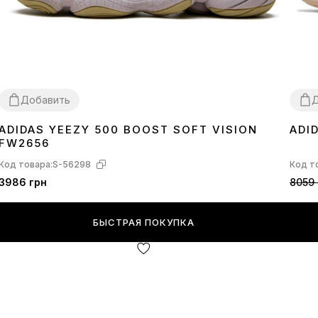
Добавить
Д
ADIDAS YEEZY 500 BOOST SOFT VISION
ADI
36
37
FW2656
Код товара:
S-56298
Код т
3986 грн
8059 
БЫСТРАЯ ПОКУПКА