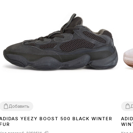
Добавить
Д
ADIDAS YEEZY BOOST 500 BLACK WINTER
ADI
41
44
41
4
FUR
WIN