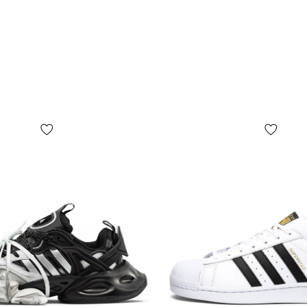
случае, есл
абсолютно б
почты!
*В зависимо
цвет товара
отличаться 
*Некоторые 
(включая, н
бирок, их ф
коробки или
представлен
БЕЗ ПРЕДУП
дизайн, ком