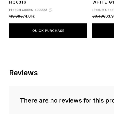
HQ6316
WHITE G
Product Code:
S-400090
Product Code
119.38€
74.01€
80.40€
63.
QUICK PURCHASE
Reviews
There are no reviews for this pr