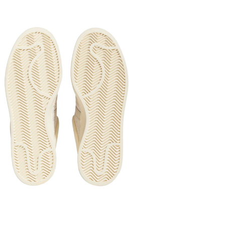
резиновой 
сцепляемос
амортизаци
трение и ст
Сезонност
зависимост
Производи
Все товары
«НОВАЯ ПОЧ
предусмотр
осмотра и 
доставки т
платежа оп
товара! Дос
подтвержден