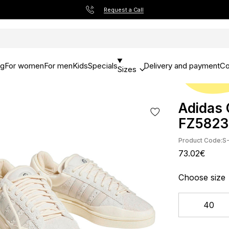
Request a Call
og
For women
For men
Kids
Specials
Delivery and payment
Co
Sizes
Adidas
FZ5823
Product Code:
S
73.02€
Choose size
40