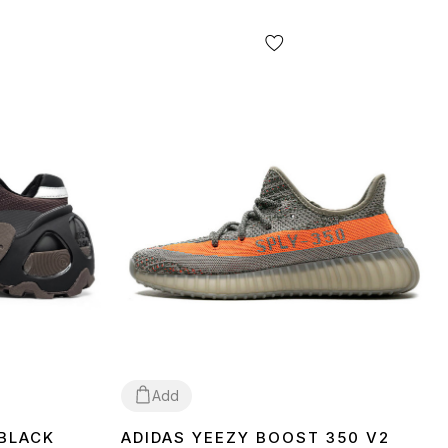
Add
 BLACK
ADIDAS YEEZY BOOST 350 V2
37
38
39
40
41
42