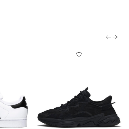
и что-то не подошло — покупатель может
есплатно отказаться от посылки на отделении
сти от настроек и качества работы Вашего гаджета
, что изображен на фото, может незначительно
от реального!
незначительные детали товара и его комплектации
о не ограничиваясь — расположение этикеток,
орма, размер или содержание, мелкие принты, цвет
 упаковочной бумаги и т.д.) могут отличаться от
ных на фото, т.к. производитель может изменять
РЕЖДЕНИЯ, включая, но не ограничиваясь —
плектацию, производственный цикл и другое, в