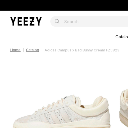
Catal
Home
Catalog
Adidas Campus x Bad Bunny Cream FZ5823