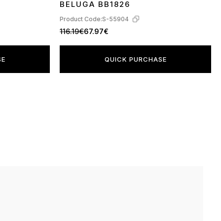
BELUGA BB1826
Product Code:
S-55904
116.19€
67.97€
SE
QUICK PURCHASE