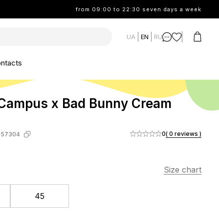
from 09:00 to 22:30 seven days a week
UA
EN
RU
ntacts
 Campus x Bad Bunny Cream
0
( 0 reviews )
-57304
Size chart
45