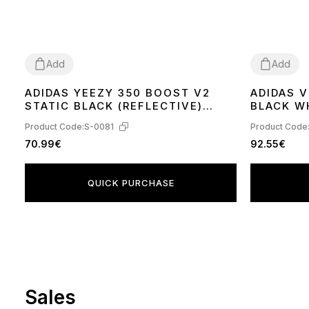
Add
Add
ADIDAS YEEZY 350 BOOST V2
ADIDAS 
36
37
38
39
40
41
42
44
45
36
37
38
39
STATIC BLACK (REFLECTIVE)
BLACK W
FU9007
Product Code:
S-0081
Product Code
70.99€
92.55€
QUICK PURCHASE
Sales