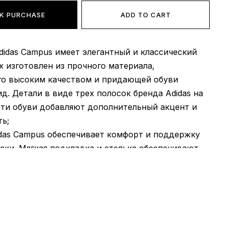
K PURCHASE
ADD TO CART
Adidas Campus имеет элегантный и классический
рх изготовлен из прочного материала,
го высоким качеством и придающей обуви
ид. Детали в виде трех полосок бренда Adidas на
сти обуви добавляют дополнительный акцент и
ь;
idas Campus обеспечивает комфорт и поддержку
ски. Мягкая подкладка и стелька обеспечивают
ьный комфорт и амортизацию. Внутренние
высокого качества обеспечивают хорошую
 и предотвращают появление неприятного
Adidas Campus оснащена прочной и гибкой