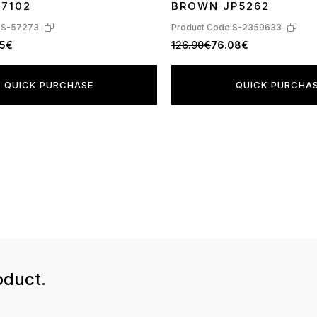
17102
BROWN JP5262
:
S-57273
Product Code:
S-2359633
95€
126.90€
76.08€
QUICK PURCHASE
QUICK PURCHA
oduct.