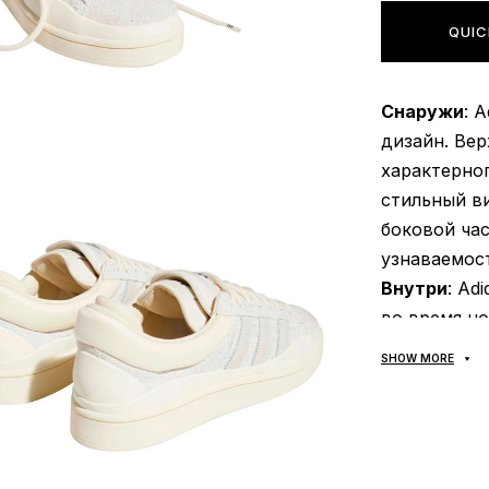
QUIC
Снаружи
: 
дизайн. Ве
характерно
стильный в
боковой ча
узнаваемост
Внутри
: Ad
во время но
дополнител
SHOW MORE
материалы 
вентиляцию
запаха;
Подошва
: 