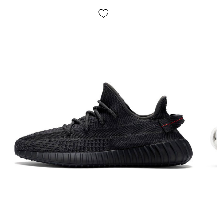
покрытием;
Подошва
: Adidas Ozweego обладает превосходной
амортизацией и сцеплением. Она выполнена из прочных
и гибких материалов EVA, что обеспечивает отличную
амортизацию и устойчивость на различных
поверхностях. Эта модель также оснащена
инновационной технологией подошвы, которая
поглащает энергию и ударные нагрузки при движении;
Сезонность
: может использоваться в течение всего
года в зависимости от погодных условий;
Производитель
: Adidas.
Все товары доставляются исключительно компанией
«НОВАЯ ПОЧТА», никаких других вариантов доставки
— не предусмотрено! Оплата происходит при
получении, после осмотра и примерки товара на
отделении почты. Стоимость доставки товара и