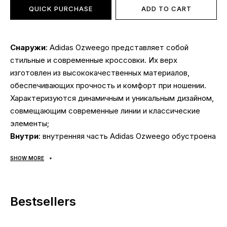
QUICK PURCHASE
ADD TO CART
Снаружи
: Adidas Ozweego представляет собой
стильные и современные кроссовки. Их верх
изготовлен из высококачественных материалов,
обеспечивающих прочность и комфорт при ношении.
Характеризуются динамичным и уникальным дизайном,
совмещающим современные линии и классические
элементы;
Внутри
: внутренняя часть Adidas Ozweego обустроена
с учетом комфорта и поддержки. Они оснащены
SHOW MORE
мягкой и дышащей подкладкой, которая обеспечивает
комфорт и минимизирует натирания. Кроме того,
встроенная амортизация и поддержка стопы
Bestsellers
позволяют ноге оставаться расслабленной и в
комфортном положении даже в течение длительного
времени. Стелька OrthoLite® с антимикробным