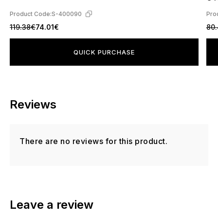
Product Code:
S-400090
Pro
119.38€
74.01€
80
QUICK PURCHASE
Reviews
There are no reviews for this product.
Leave a review