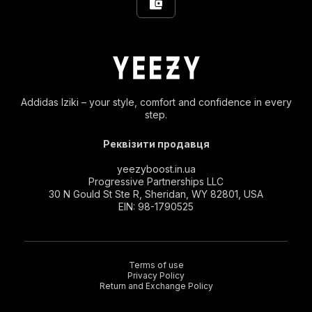
Addidas Iziki – your style, comfort and confidence in every
step.
Реквізити продавця
yeezyboost.in.ua
Progressive Partnerships LLC
30 N Gould St Ste R, Sheridan, WY 82801, USA
EIN: 98-1790525
Terms of use
Privacy Policy
Return and Exchange Policy