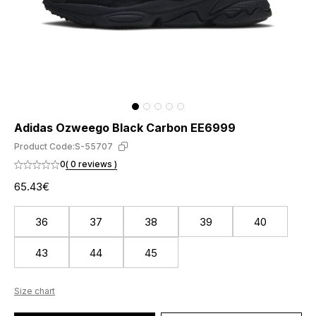
Adidas Ozweego Black Carbon EE6999
Product Code:
S-55707
0
( 0 reviews )
65.43€
36
37
38
39
40
43
44
45
Size chart