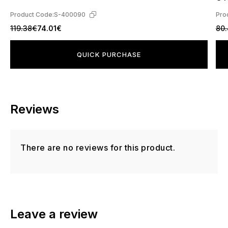
Product Code:
S-400090
Pro
119.38€
74.01€
80
QUICK PURCHASE
Reviews
There are no reviews for this product.
Leave a review