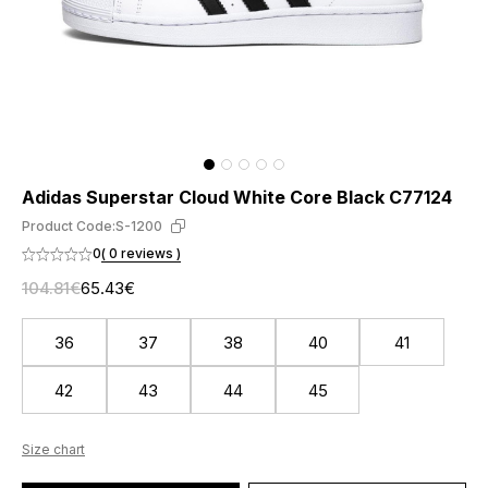
Adidas Superstar Cloud White Core Black C77124
Product Code:
S-1200
0
( 0 reviews )
104.81€
65.43€
36
37
38
40
41
42
43
44
45
Size chart