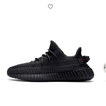
резиновую подошву. Она обеспечивает отличное
сцепление с поверхностью и хорошую амортизацию,
что делает эту модель подходящей для повседневной
носки и активных занятий спортом. Рифленая подметка
также обеспечивает отличное сцепление на различных
типах поверхностей;
Сезонность
: может использоваться в течение всего
года в зависимости от погодных условий;
Производитель
: Adidas.
Все товары доставляются исключительно компанией
«НОВАЯ ПОЧТА», никаких других вариантов доставки
— не предусмотрено! Оплата происходит при
получении, после осмотра и примерки товара на
отделении почты. Стоимость доставки товара и
комиссия за использование наложенного платежа
оплачивается покупателем отдельно от стоимости