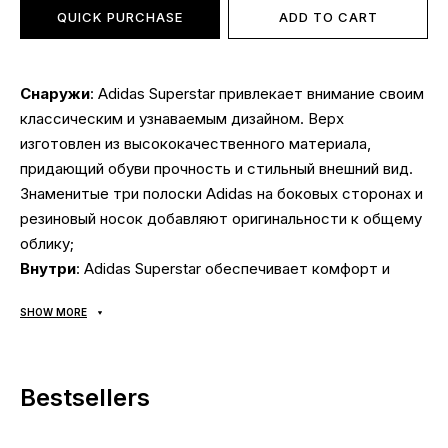
QUICK PURCHASE
ADD TO CART
Снаружи
: Adidas Superstar привлекает внимание своим
классическим и узнаваемым дизайном. Верх
изготовлен из высококачественного материала,
придающий обуви прочность и стильный внешний вид.
Знаменитые три полоски Adidas на боковых сторонах и
резиновый носок добавляют оригинальности к общему
облику;
Внутри
: Adidas Superstar обеспечивает комфорт и
поддержку в течении дня. Мягкая подкладка и
SHOW MORE
анатомическая стелька создают приятное ощущение
при носке и обеспечивают хорошую амортизацию.
Дополнительная амортизация в области пятки
Bestsellers
помогает снизить усталость и смягчить удары при
ходьбе;
Подошва
: Adidas Superstar имеет прочную и гибкую