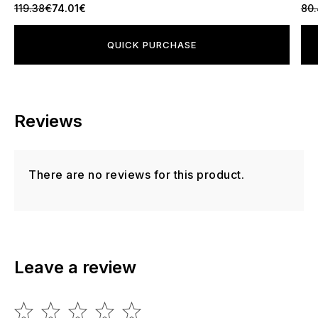
119.38€
74.01€
80
QUICK PURCHASE
Reviews
There are no reviews for this product.
Leave a review