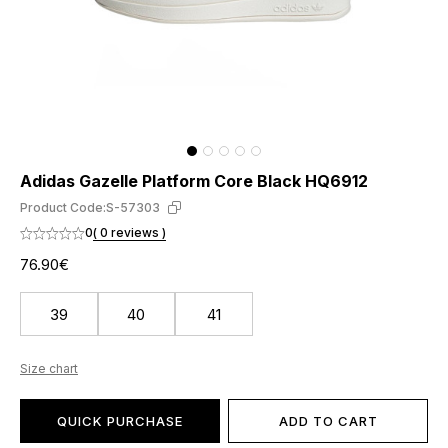
Adidas Gazelle Platform Core Black HQ6912
Product Code:
S-57303
0
( 0 reviews )
76.90€
39
40
41
Size chart
QUICK PURCHASE
ADD TO CART