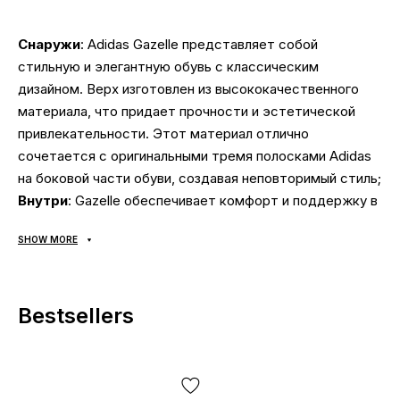
Снаружи
: Adidas Gazelle представляет собой
стильную и элегантную обувь с классическим
дизайном. Верх изготовлен из высококачественного
материала, что придает прочности и эстетической
привлекательности. Этот материал отлично
сочетается с оригинальными тремя полосками Adidas
на боковой части обуви, создавая неповторимый стиль;
Внутри
: Gazelle обеспечивает комфорт и поддержку в
течение дня. Обувь имеет мягкую и дышащую
SHOW MORE
подкладку, которая обеспечит приятное ощущение
при носке. Анатомическая конструкция даёт
поддержку стопы и предотвращает натирание, а
Bestsellers
также обеспечивает оптимальную циркуляцию
воздуха;
Подошва
: выполнена из прочной резины, обеспечит
отличное сцепление с поверхностью и долговечность