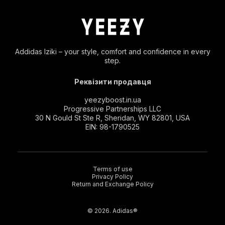
Addidas Iziki – your style, comfort and confidence in every
step.
Реквізити продавця
yeezyboost.in.ua
Progressive Partnerships LLC
30 N Gould St Ste R, Sheridan, WY 82801, USA
EIN: 98-1790525
Terms of use
Privacy Policy
Return and Exchange Policy
© 2026. Adidas®