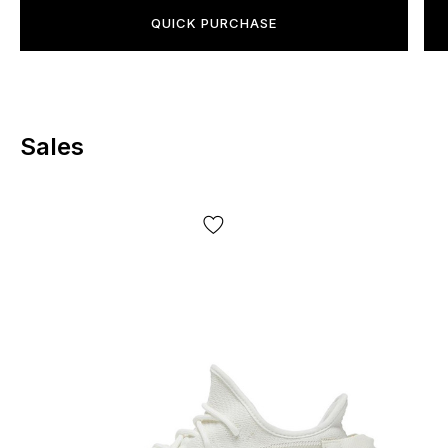
QUICK PURCHASE
*Некоторые незначительные детали товара и его
комплектации (включая, но не ограничиваясь —
расположение этикеток, бирок, их форма, размер или
содержание, мелкие принты, цвет коробки или
упаковочной бумаги и т.д.) могут отличаться от
Sales
представленных на фото, т.к. производитель может
изменять БЕЗ ПРЕДУПРЕЖДЕНИЯ, включая, но не
ограничиваясь —дизайн, комплектацию,
производственный цикл и другое, в зависимости от
большого кол-ва факторов, включая, но не
ограничиваясь — от партии, года выпуска, страны
производителя и т.д.!