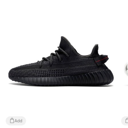
Сезонность
: может использоваться в течение всего
года в зависимости от погодных условий;
Производитель
: Adidas.
Все товары доставляются исключительно компанией
«НОВАЯ ПОЧТА», никаких других вариантов доставки
— не предусмотрено! Оплата происходит при
получении, после осмотра и примерки товара на
отделении почты. Стоимость доставки товара и
комиссия за использование наложенного платежа
оплачивается покупателем отдельно от стоимости
товара! Доставка товара занимает 1-3 суток от
момента подтверждения заказа. Товар можно
обменять или вернуть. В случае, если что-то не
подошло — покупатель может абсолютно бесплатно
отказаться от посылки на отделении почты!
Add