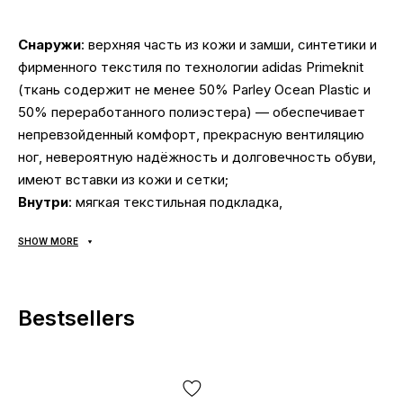
Снаружи
: верхняя часть из кожи и замши, синтетики и
фирменного текстиля по технологии adidas Primeknit
(ткань содержит не менее 50% Parley Ocean Plastic и
50% переработанного полиэстера) — обеспечивает
непревзойденный комфорт, прекрасную вентиляцию
ног, невероятную надёжность и долговечность обуви,
имеют вставки из кожи и сетки;
Внутри
: мягкая текстильная подкладка,
анатомическая дышащая стелька и фиксация пятки;
SHOW MORE
Подошва
: обладает превосходной амортизацией и
сцеплением. Она выполнена из прочных и гибких
материалов EVA, что обеспечивает отличную
Bestsellers
амортизацию и устойчивость на различных
поверхностях. Эта модель также оснащена
инновационной технологией подошвы, которая
поглощает энергию и ударные нагрузки при движении;