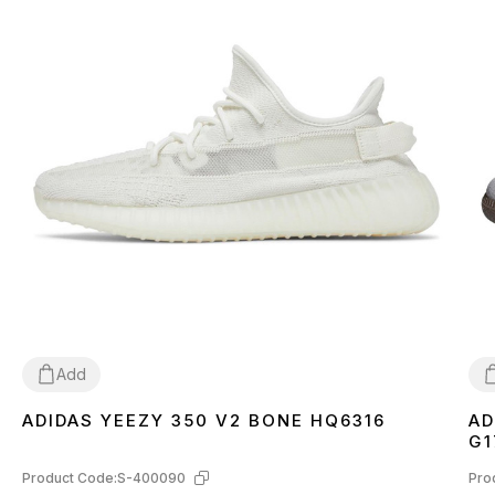
Add
ADIDAS YEEZY 350 V2 BONE HQ6316
AD
36
37
38
39
40
41
42
43
44
45
46
3
G1
Product Code:
S-400090
Pro