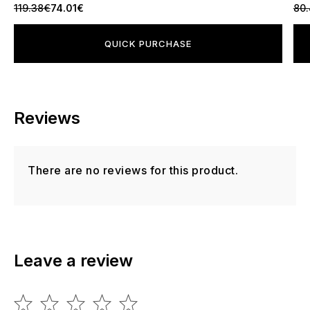
119.38€
74.01€
80
QUICK PURCHASE
Reviews
There are no reviews for this product.
Leave a review