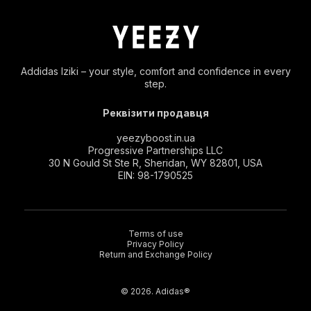
Addidas Iziki – your style, comfort and confidence in every
step.
Реквізити продавця
yeezyboost.in.ua
Progressive Partnerships LLC
30 N Gould St Ste R, Sheridan, WY 82801, USA
EIN: 98-1790525
Terms of use
Privacy Policy
Return and Exchange Policy
© 2026. Adidas®