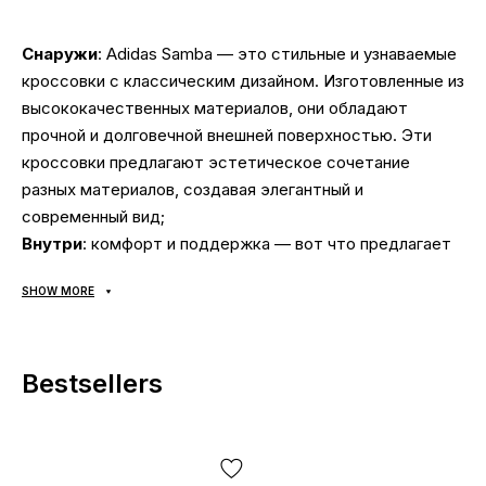
Снаружи
: Adidas Samba — это стильные и узнаваемые
кроссовки с классическим дизайном. Изготовленные из
высококачественных материалов, они обладают
прочной и долговечной внешней поверхностью. Эти
кроссовки предлагают эстетическое сочетание
разных материалов, создавая элегантный и
современный вид;
Внутри
: комфорт и поддержка — вот что предлагает
внутренняя конструкция Adidas Samba. С мягкой
SHOW MORE
подкладкой и анатомической стелькой они
обеспечивают отличную амортизацию и комфорт при
каждом шаге. Они также имеют хорошую
Bestsellers
воздухопроницаемость, что помогает сохранять ноги
свежими и комфортными в течение всего дня;
Подошва
: Adidas Samba оснащены прочной резиновой
подошвой, которая обеспечивает отличное сцепление