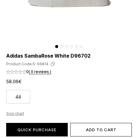
Adidas SambaRose White D96702
Product Code:
S-56814
0
( 0 reviews )
58.06€
44
Size chart
QUICK PURCHASE
ADD TO CART