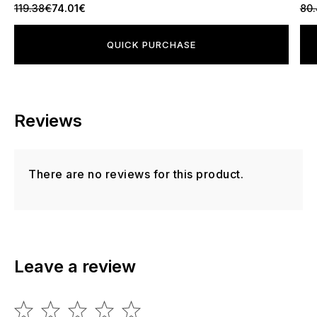
119.38€
74.01€
80
QUICK PURCHASE
Reviews
There are no reviews for this product.
Leave a review