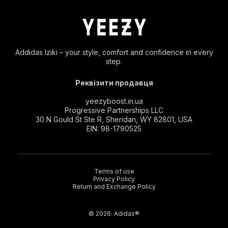
Addidas Iziki – your style, comfort and confidence in every
step.
Реквізити продавця
yeezyboost.in.ua
Progressive Partnerships LLC
30 N Gould St Ste R, Sheridan, WY 82801, USA
EIN: 98-1790525
Terms of use
Privacy Policy
Return and Exchange Policy
© 2026. Adidas®