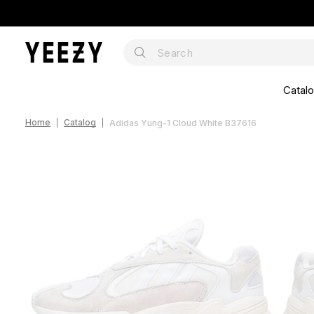
Catal
Home
Catalog
Adidas Yung-1 Cloud White B37616