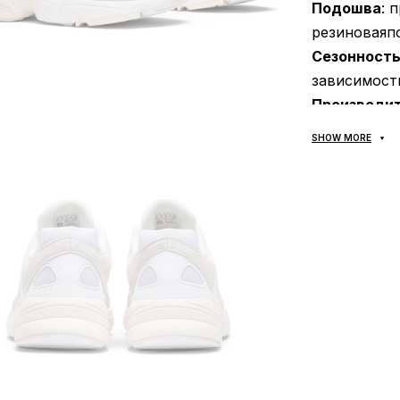
Подошва
: 
резиноваяпо
Сезонност
зависимост
Производи
SHOW MORE
Все товары
«НОВАЯ ПОЧ
предусмотр
осмотра и 
доставки т
платежа оп
товара! Дос
подтвержден
случае, есл
абсолютно б