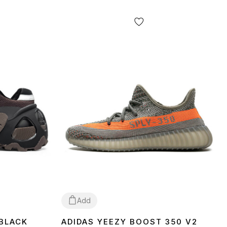
Add
 BLACK
ADIDAS YEEZY BOOST 350 V2
37
38
39
40
41
42