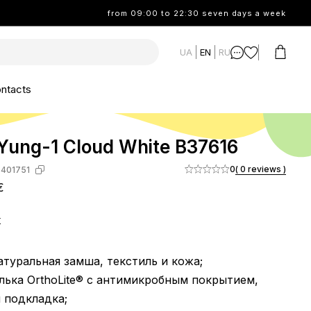
from 09:00 to 22:30 seven days a week
UA
EN
RU
ntacts
Yung-1 Cloud White B37616
0
( 0 reviews )
-401751
€
k
натуральная замша, текстиль и кожа;
елька OrthoLite® с антимикробным покрытием,
 подкладка;