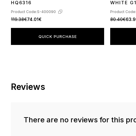
HQ6316
WHITE G
Product Code:
S-400090
Product Code
119.38€
74.01€
80.40€
63.
QUICK PURCHASE
Reviews
There are no reviews for this pr