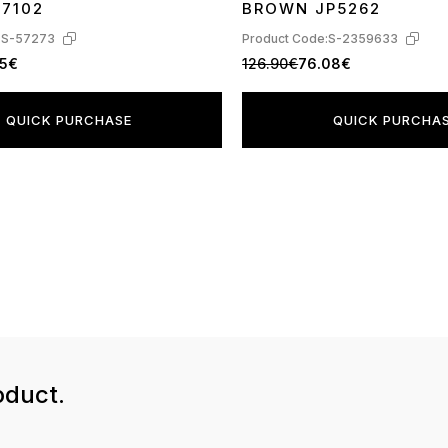
17102
BROWN JP5262
:
S-57273
Product Code:
S-2359633
95€
126.90€
76.08€
QUICK PURCHASE
QUICK PURCHA
oduct.