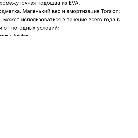
промежуточная подошва из EVA,
дметка. Маленький вес и амортизация Torsion;
ь
: может использоваться в течение всего года в
и от погодных условий;
тель
: Adidas.
 доставляются исключительно компанией
ТА», никаких других вариантов доставки — не
ено! Оплата происходит при получении, после
примерки товара на отделении почты. Стоимость
овара и комиссия за использование наложенного
лачивается покупателем отдельно от стоимости
тавка товара занимает 1-3 суток от момента
ия заказа. Товар можно обменять или вернуть. В
и что-то не подошло — покупатель может
есплатно отказаться от посылки на отделении