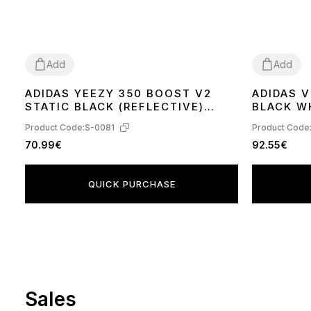
Add
Add
ADIDAS YEEZY 350 BOOST V2
ADIDAS 
36
37
38
39
40
41
42
44
45
36
37
38
39
STATIC BLACK (REFLECTIVE)
BLACK W
FU9007
Product Code:
S-0081
Product Code
70.99€
92.55€
QUICK PURCHASE
Sales