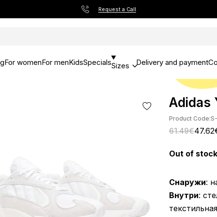
Request a Call
og
For women
For men
Kids
Specials
Delivery and payment
Co
Sizes
Adidas 
Product Code:
S
61.49€
47.62
Out of stoc
Снаружи
: 
Внутри
: ст
текстильная