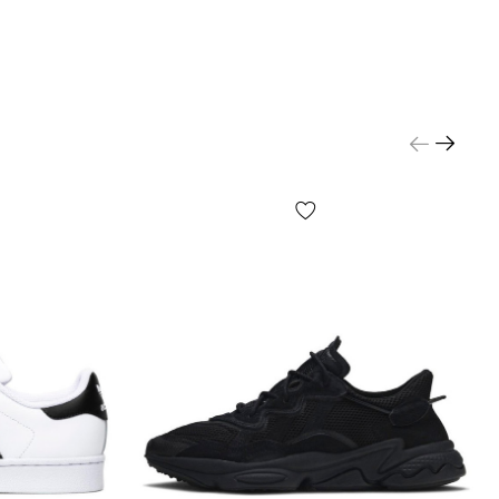
сь — от партии, года выпуска, страны
я и т.д.!