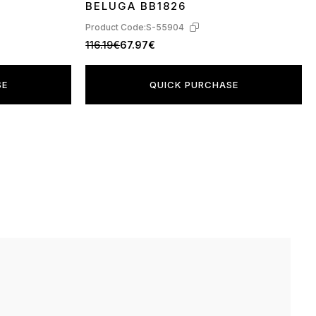
BELUGA BB1826
Product Code:
S-55904
116.19€
67.97€
SE
QUICK PURCHASE