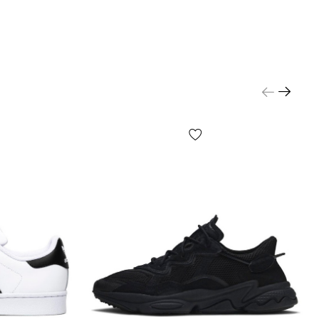
ия заказа. Товар можно обменять или вернуть. В
и что-то не подошло — покупатель может
есплатно отказаться от посылки на отделении
сти от настроек и качества работы Вашего гаджета
, что изображен на фото, может незначительно
от реального!
незначительные детали товара и его комплектации
о не ограничиваясь — расположение этикеток,
орма, размер или содержание, мелкие принты, цвет
 упаковочной бумаги и т.д.) могут отличаться от
ных на фото, т.к. производитель может изменять