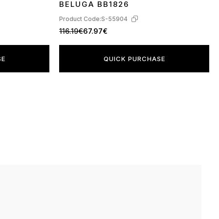
BELUGA BB1826
Product Code:
S-55904
116.19€
67.97€
SE
QUICK PURCHASE