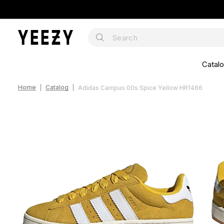
Catal
Home
Catalog
Adidas Campus 00s Spice Yellow HR1466