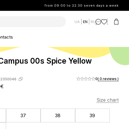
from 09:00 to 22:30 seven days a week
UA
EN
RU
ntacts
Campus 00s Spice Yellow
0
( 0 reviews )
-2350046
0€
Size chart
37
38
39