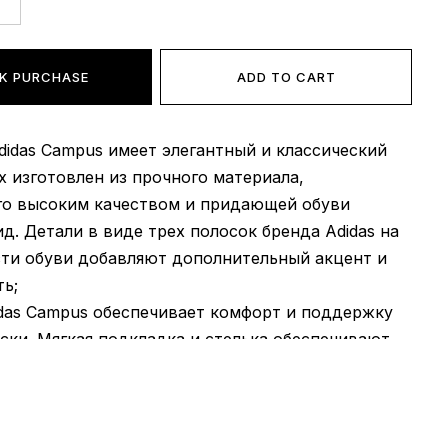
K PURCHASE
ADD TO CART
Adidas Campus имеет элегантный и классический
рх изготовлен из прочного материала,
го высоким качеством и придающей обуви
ид. Детали в виде трех полосок бренда Adidas на
сти обуви добавляют дополнительный акцент и
ь;
idas Campus обеспечивает комфорт и поддержку
ски. Мягкая подкладка и стелька обеспечивают
ьный комфорт и амортизацию. Внутренние
высокого качества обеспечивают хорошую
 и предотвращают появление неприятного