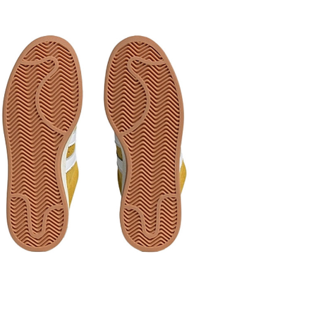
Подошва
: 
резиновой 
сцепляемос
амортизаци
трение и ст
Сезонност
зависимост
Производи
Все товары
«НОВАЯ ПОЧ
предусмотр
осмотра и 
доставки т
платежа оп
товара! Дос