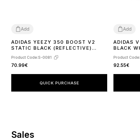
Add
Add
ADIDAS YEEZY 350 BOOST V2
ADIDAS 
36
37
38
39
40
41
42
43
44
45
36
37
38
39
STATIC BLACK (REFLECTIVE)
BLACK W
FU9007
Product Code:
S-0081
Product Code
70.99€
92.55€
QUICK PURCHASE
Sales