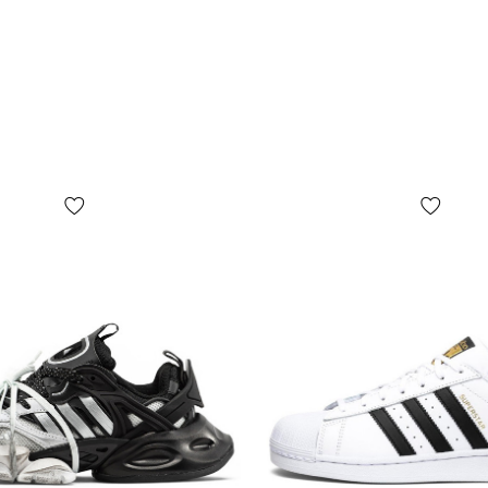
подтвержден
случае, есл
абсолютно б
почты!
*В зависимо
цвет товара
отличаться 
*Некоторые 
(включая, н
бирок, их ф
коробки или
представлен