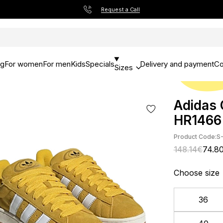
Request a Call
og
For women
For men
Kids
Specials
Delivery and payment
Co
Sizes
Adidas 
HR1466
Product Code:
S
148.14€
74.8
Choose size
36