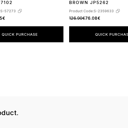
17102
BROWN JP5262
:
S-57273
Product Code:
S-2359633
95€
126.90€
76.08€
QUICK PURCHASE
QUICK PURCHA
oduct.