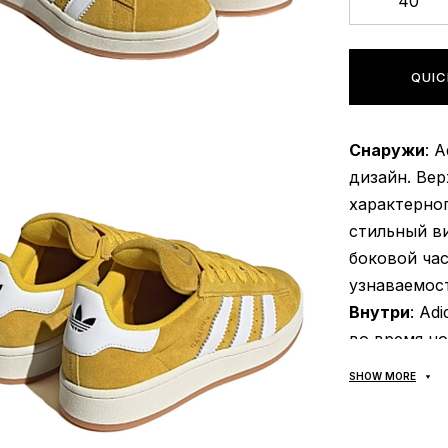
40
QUIC
Снаружи
: 
дизайн. Ве
характерно
стильный в
боковой ча
узнаваемост
Внутри
: Ad
во время но
дополнител
SHOW MORE
материалы 
вентиляцию
запаха;