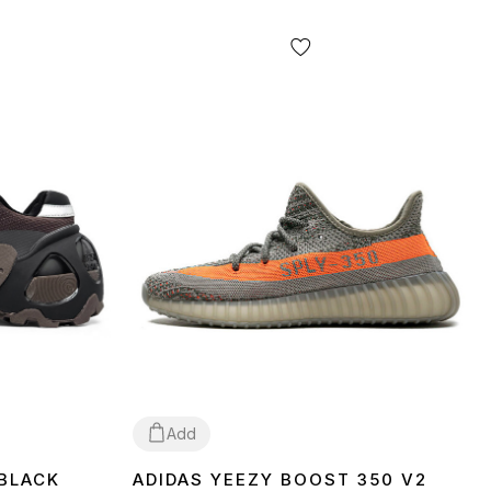
Add
 BLACK
ADIDAS YEEZY BOOST 350 V2
37
38
39
40
41
42