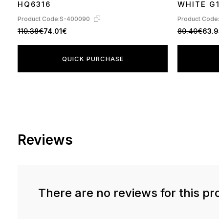
HQ6316
WHITE G
Product Code:
S-400090
Product Code
119.38€
74.01€
80.40€
63.
QUICK PURCHASE
Reviews
There are no reviews for this pr